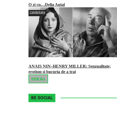
O zi cu…Delia Antal
Celebritate
ANAIS NIN–HENRY MILLER: Senzualitate,
erotism si bucuria de a trai
VIEW ALL
BE SOCIAL