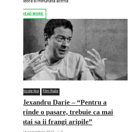
celebra si minunata actrita ..
READ MORE
Articole Noi
Film Ralix
Alexandru Darie – “Pentru a
prinde o pasare, trebuie ca mai
intai sa ii frangi aripile”