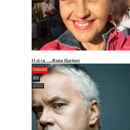
O zi cu ….Rona Hartner
Featured
Stiri