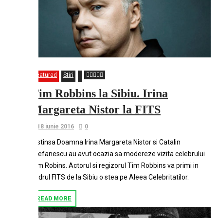
Featured
Stiri
Tim Robbins la Sibiu. Irina
Margareta Nistor la FITS
18 iunie 2016
0
Distinsa Doamna Irina Margareta Nistor si Catalin
Stefanescu au avut ocazia sa modereze vizita celebrului
Tim Robins. Actorul si regizorul Tim Robbins va primi in
cadrul FITS de la Sibiu o stea pe Aleea Celebritatilor.
READ MORE