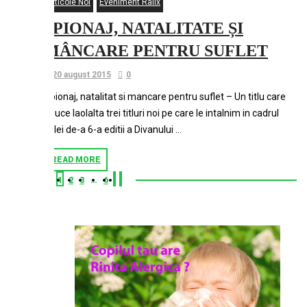
Articole Noi
Eveniment Ralix
SPIONAJ, NATALITATE ȘI
MÂNCARE PENTRU SUFLET
20 august 2015
0
Spionaj, natalitat si mancare pentru suflet – Un titlu care
aduce laolalta trei titluri noi pe care le intalnim in cadrul
celei de-a 6-a editii a Divanului …
READ MORE
1
2
3
…
6