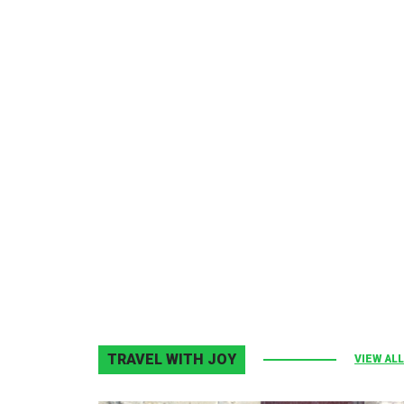
Melodia Ralix
Elton John–Home Again
2 noiembrie 2013
0
TRAVEL WITH JOY
VIEW ALL