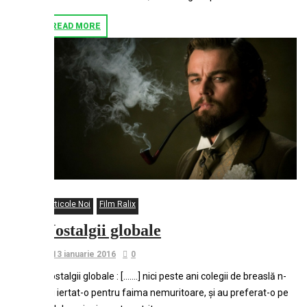
READ MORE
Articole Noi
Film Ralix
Nostalgii globale
13 ianuarie 2016
0
Nostalgii globale : […….] nici peste ani colegii de breaslă n-
au iertat-o pentru faima nemuritoare, și au preferat-o pe