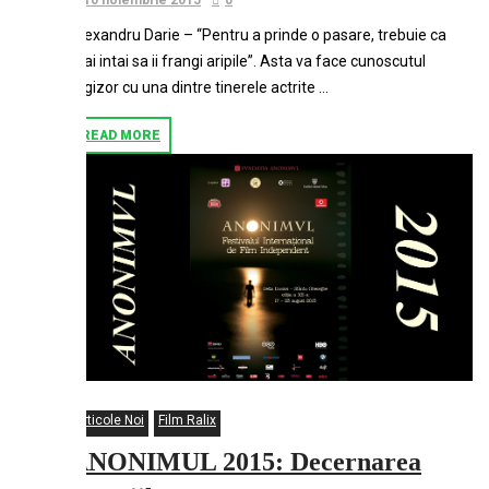
10 noiembrie 2015
0
Alexandru Darie – “Pentru a prinde o pasare, trebuie ca
mai intai sa ii frangi aripile”. Asta va face cunoscutul
regizor cu una dintre tinerele actrite …
READ MORE
Articole Noi
Film Ralix
ANONIMUL 2015: Decernarea