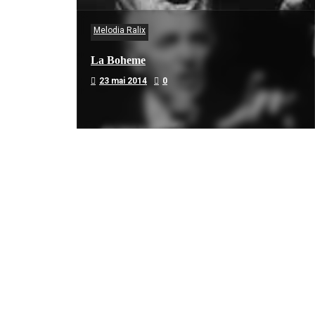
Melodia Ralix
La Boheme
23 mai 2014
0
Melodia Ralix