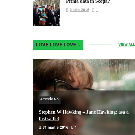
Prima dată în Scoția?
2 iulie 2016
1
LOVE LOVE LOVE…
VIEW ALL
Articole Noi
Stephen W Hawking – Jane Hawking: asa a
fost sa fie!
31 martie 2016
1