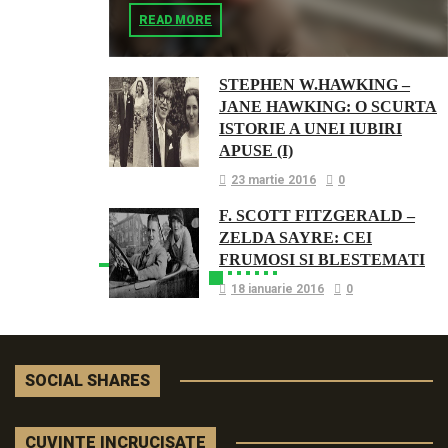
READ MORE
STEPHEN W.HAWKING –
JANE HAWKING: O SCURTA
ISTORIE A UNEI IUBIRI
APUSE (I)
23 martie 2016
0
F. SCOTT FITZGERALD –
ZELDA SAYRE: CEI
FRUMOSI SI BLESTEMATI
18 ianuarie 2016
0
SOCIAL SHARES
CUVINTE INCRUCISATE