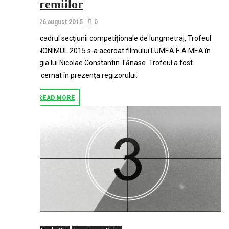
premiilor
26 august 2015
0
În cadrul secţiunii competiționale de lungmetraj, Trofeul
ANONIMUL 2015 s-a acordat filmului LUMEA E A MEA în
regia lui Nicolae Constantin Tănase. Trofeul a fost
decernat în prezența regizorului.
READ MORE