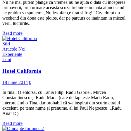
Nu ne mai putem plange ca vremea nu ne ajuta o data cu inceperea
primaverii, prin urmare aceasta scuza trebuie eliminata atunci cand
ne grabim sa spunem: „Nu ies afara,e urat si frig!” Ce-i drept un
weekend din doua este ploios, dar pe parcurs ce inaintam in miezul
verii, lucrurile...
Read more
Stiri
Articole Noi
Experiente
Luni
Hotel California
18 iunie 2014
0
În final: O entorsă, cu Tania Filip, Radu Gabriel, Mircea
Constantinescu și Radu Maria (care de fapt este Maria Radu,
interpretând o Tina, dar probabil că s-a inspirat din scurtmetrajul
excelent, pe tema nume și prenume, al lui Paul Negoescu: „Radu +
Ana”☺).
Read more