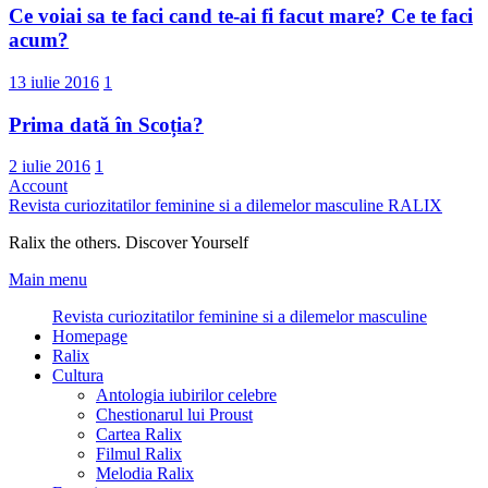
Ce voiai sa te faci cand te-ai fi facut mare? Ce te faci
acum?
13 iulie 2016
1
Prima dată în Scoția?
2 iulie 2016
1
Account
Revista curiozitatilor feminine si a dilemelor masculine
RALIX
Ralix the others. Discover Yourself
Main menu
Revista curiozitatilor feminine si a dilemelor masculine
Homepage
Ralix
Cultura
Antologia iubirilor celebre
Chestionarul lui Proust
Cartea Ralix
Filmul Ralix
Melodia Ralix