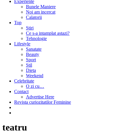
Experiente
Bunele Maniere
Noi am incercat
Calatorii
Top
Stiri
Ce s-a intamplat astazi?
Tehnologie
Lifestyle
Sanatate
Beauty
Sport
Stil
Dieta
Weekend
Celebritate
O zi cu…
Contact
Advertise Here
Revista curiozitatilor Feminine
teatru