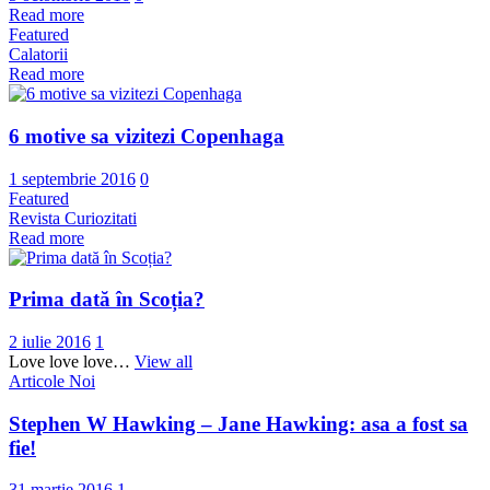
Read more
Featured
Calatorii
Read more
6 motive sa vizitezi Copenhaga
1 septembrie 2016
0
Featured
Revista Curiozitati
Read more
Prima dată în Scoția?
2 iulie 2016
1
Love love love…
View all
Articole Noi
Stephen W Hawking – Jane Hawking: asa a fost sa
fie!
31 martie 2016
1