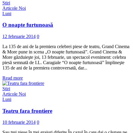
Stiri
Articole Noi
Luni
O noapte furtunoasă
12 februarie 2014
0
La 135 de ani de la premiera celebrei piese de teatru, Grand Cinema
& More pune in scena „O noapte furtunoasă”. Grand Cinema &
More găzduieşte joi, 13 februarie, un spectacol eveniment: celebra
piesă semnată de I.L. Caragiale “O noapte furtunoasă” împlineşte
135 de ani de la premiera controversată, dar...
Read more
Stiri
Articole Noi
Luni
Teatru fara frontiere
10 februarie 2014
0
Sau trei piese în trei graiuri diferite În cazul în care dai o căutare pe