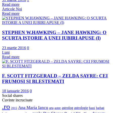
Read more
Articole Noi
Read more
STEPHEN W.HAWKING – JANE HAWKING: O
SCURTA ISTORIE A UNEI IUBIRI APUSE (I)
23 martie 2016
0
Luni
Read more
F. SCOTT FITZGERALD – ZELDA SAYRE: CEI
FRUMOSI SI BLESTEMATI
18 ianuarie 2016
0
Social shares
Cuvinte incrucisate
.ro
Ana Maria Iancu
astrolog
astrologie
astre
bani
barbati
arta
2015