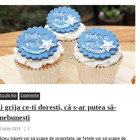
ticole Noi
Experiente
i grija ce-ti doresti, că s-ar putea să-
nebunești
5 iunie 2014
1
 liceu, băieții vor să scape de virginitate, iar fetele vor să scape de