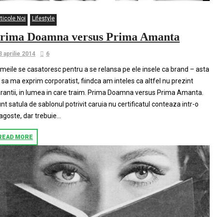
ticole Noi
Lifestyle
rima Doamna versus Prima Amanta
3 aprilie 2014
6
meile se casatoresc pentru a se relansa pe ele insele ca brand – asta
 sa ma exprim corporatist, fiindca am inteles ca altfel nu prezint
rantii, in lumea in care traim. Prima Doamna versus Prima Amanta.
nt satula de sablonul potrivit caruia nu certificatul conteaza intr-o
agoste, dar trebuie...
READ MORE