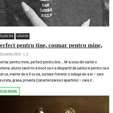
ticole Noi
Lifestyle
erfect pentru tine, cosmar pentru mine,
26 martie 2014
3
smar pentru mine, perfect pentru tine…..M-a scos din sarite o
ietena, atunci cand mi-a bocit ca s-a despartit de iubitul ei pentru ca a
lat ca, inainte de a fi cu ea, curtase frenetic o colega de-a ei – care
a urata, grasa, proasta (caracterizarea ii apartine) – care il...
READ MORE