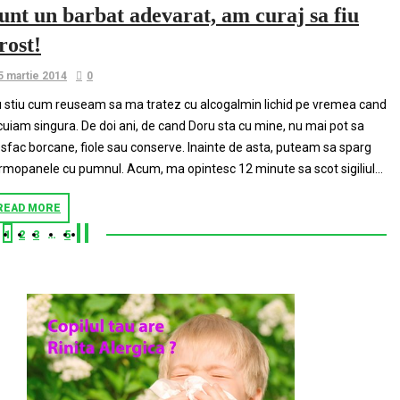
unt un barbat adevarat, am curaj sa fiu
rost!
5 martie 2014
0
 stiu cum reuseam sa ma tratez cu alcogalmin lichid pe vremea cand
cuiam singura. De doi ani, de cand Doru sta cu mine, nu mai pot sa
sfac borcane, fiole sau conserve. Inainte de asta, puteam sa sparg
rmopanele cu pumnul. Acum, ma opintesc 12 minute sa scot sigiliul...
READ MORE
1
2
3
…
5