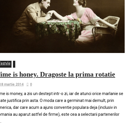
festyle
ime is honey. Dragoste la prima rotatie
18 martie 2014
0
me is money, a zis un destept intr-o zi, iar de atunci orice marlanie se
ate justifica prin asta. O moda care a germinat mai demult, prin
erica, dar care acum a ajuns conventie populara deja (inclusiv in
mania au aparut astfel de firme), este cea a selectarii partenerilor
..