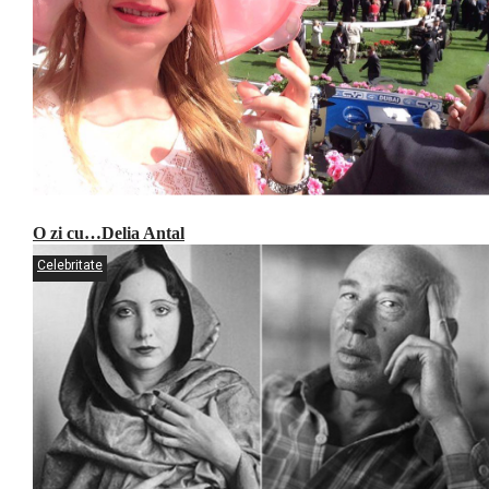
O zi cu…Delia Antal
Celebritate