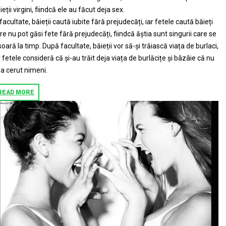
ieții virgini, fiindcă ele au făcut deja sex.
 facultate, băieții caută iubite fără prejudecăți, iar fetele caută băieți
re nu pot găsi fete fără prejudecăți, fiindcă ăștia sunt singurii care se
soară la timp. După facultate, băieții vor să-și trăiască viața de burlaci,
r fetele consideră că și-au trăit deja viața de burlăcițe și bâzâie că nu
-a cerut nimeni.
READ MORE