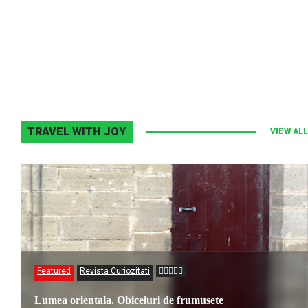
Elton John–Home Again
2 noiembrie 2013
0
TRAVEL WITH JOY
VIEW ALL
Featured
Revista Curiozitati
Lumea orientala. Obiceiuri de frumusete