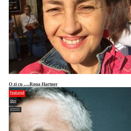
O zi cu ….Rona Hartner
Featured
Stiri