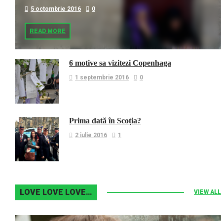
5 octombrie 2016
0
READ MORE
6 motive sa vizitezi Copenhaga
1 septembrie 2016
0
Prima dată în Scoția?
2 iulie 2016
1
LOVE LOVE LOVE…
VIEW ALL