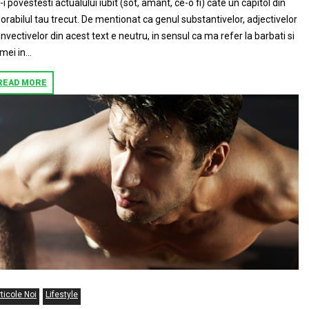
-i povestesti actualului iubit (sot, amant, ce-o fi) cate un capitol din
orabilul tau trecut. De mentionat ca genul substantivelor, adjectivelor
 invectivelor din acest text e neutru, in sensul ca ma refer la barbati si
mei in...
READ MORE
ticole Noi
Lifestyle