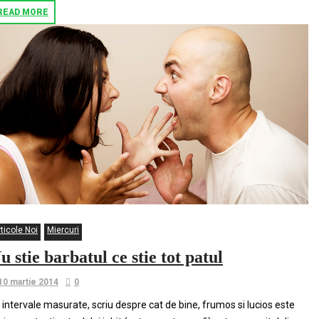
READ MORE
ticole Noi
Miercuri
u stie barbatul ce stie tot patul
10 martie 2014
0
 intervale masurate, scriu despre cat de bine, frumos si lucios este