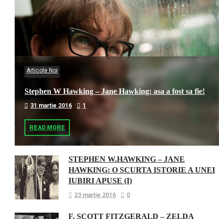
Articole Noi
Stephen W Hawking – Jane Hawking: asa a fost sa fie!
31 martie 2016
1
READ MORE
STEPHEN W.HAWKING – JANE
HAWKING: O SCURTA ISTORIE A UNEI
IUBIRI APUSE (I)
23 martie 2016
0
F. SCOTT FITZGERALD – ZELDA