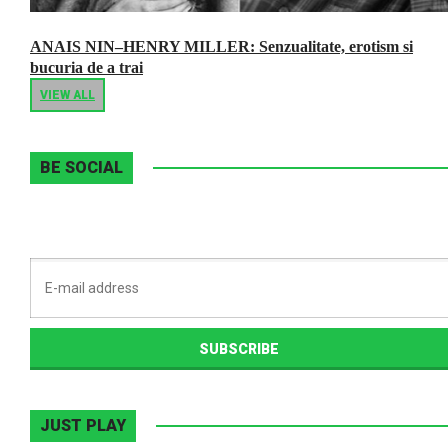
ANAIS NIN–HENRY MILLER: Senzualitate, erotism si
bucuria de a trai
VIEW ALL
BE SOCIAL
JUST PLAY