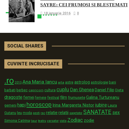
SAYRE: CEI FRUMOSI SI BLESTEMATI
18 ianuarie 2016
0
SOCIAL SHARES
CUVINTE INCRUCISATE
.ro
Ana Maria Iancu
astrolog
astrologie
astre
bani
arta
2015
cuplu
Dan Ghenea
Daniel Filip
Dieta
barbati
berbec
cultura
capricorn
dragoste
film
Galina Turtureanu
femei
festival
frumusete
femeie
horoscop
iubire
hapi
Irina Margareta Nistor
Laura
gemeni
SANATATE
sex
relatii
relatie
Gutanu
leu
moda
pesti
rac
sagetator
Zodiac
zodie
Simona Catrina
taur
varsator
teatru
viata