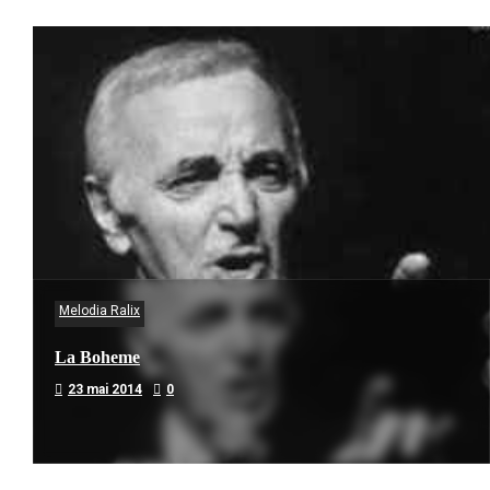
Melodia Ralix
La Boheme
23 mai 2014
0