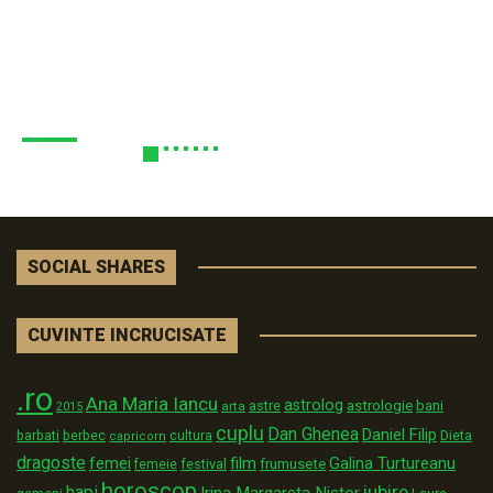
SOCIAL SHARES
CUVINTE INCRUCISATE
.ro
Ana Maria Iancu
astrolog
astrologie
astre
bani
arta
2015
cuplu
Dan Ghenea
Daniel Filip
Dieta
barbati
berbec
cultura
capricorn
dragoste
film
Galina Turtureanu
femei
festival
frumusete
femeie
horoscop
iubire
hapi