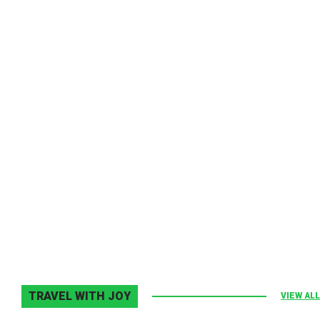
Melodia Ralix
Elton John–Home Again
2 noiembrie 2013
0
TRAVEL WITH JOY
VIEW ALL