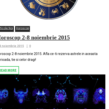
ticole Noi
Horoscop
oroscop 2-8 noiembrie 2015
4 noiembrie 2015
0
roscop 2-8 noiembrie 2015. Afla ce-ti rezerva astrele in aceasta
rioada, tie si celor dragi!
READ MORE