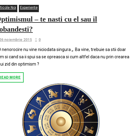
ticole Noi
Experiente
ptimismul – te nasti cu el sau il
obandesti?
26 noiembrie 2015
0
O nenorocire nu vine niciodata singura „. Ba vine, trebuie sa stii doar
m si cand sa ii spui sa se opreasca si cum altfel daca nu prin crearea
ui zid din optimism ?
READ MORE