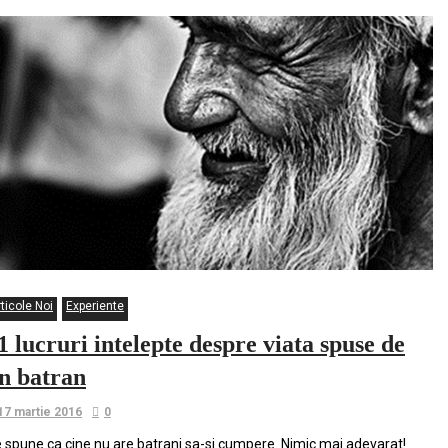
ticole Noi
Experiente
1 lucruri intelepte despre viata spuse de
n batran
17 martie 2016
0
 spune ca cine nu are batrani sa-si cumpere. Nimic mai adevarat!