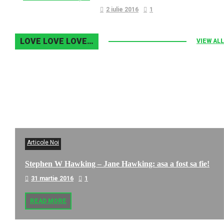
2 iulie 2016
1
LOVE LOVE LOVE…
VIEW ALL
Articole Noi
Stephen W Hawking – Jane Hawking: asa a fost sa fie!
31 martie 2016
1
READ MORE