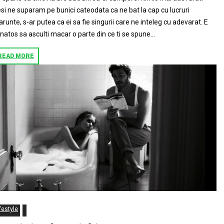
si ne suparam pe bunici cateodata ca ne bat la cap cu lucruri
runte, s-ar putea ca ei sa fie singurii care ne inteleg cu adevarat. E
natos sa asculti macar o parte din ce ti se spune...
READ MORE
festyle