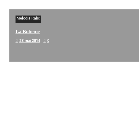
Melodia Ralix
La Boheme
23 mai 2014
0