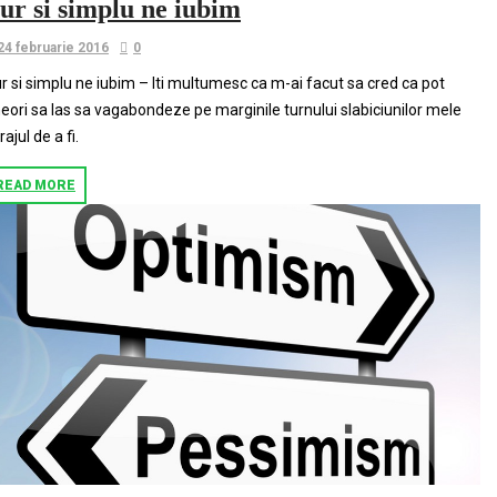
ur si simplu ne iubim
24 februarie 2016
0
r si simplu ne iubim – Iti multumesc ca m-ai facut sa cred ca pot
eori sa las sa vagabondeze pe marginile turnului slabiciunilor mele
rajul de a fi.
READ MORE