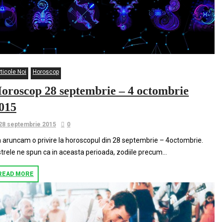
ticole Noi
Horoscop
oroscop 28 septembrie – 4 octombrie
015
28 septembrie 2015
0
 aruncam o privire la horoscopul din 28 septembrie – 4octombrie.
trele ne spun ca in aceasta perioada, zodiile precum…
READ MORE