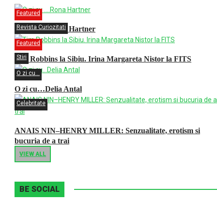
Featured
Revista Curiozitati
O zi cu ….Rona Hartner
Featured
Stiri
Tim Robbins la Sibiu. Irina Margareta Nistor la FITS
O zi cu...
O zi cu…Delia Antal
Celebritate
ANAIS NIN–HENRY MILLER: Senzualitate, erotism si
bucuria de a trai
VIEW ALL
BE SOCIAL