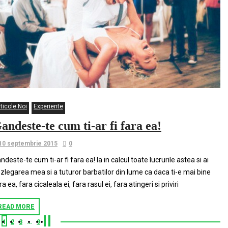
ticole Noi
Experiente
andeste-te cum ti-ar fi fara ea!
10 septembrie 2015
0
ndeste-te cum ti-ar fi fara ea! Ia in calcul toate lucrurile astea si ai
zlegarea mea si a tuturor barbatilor din lume ca daca ti-e mai bine
ra ea, fara cicaleala ei, fara rasul ei, fara atingeri si priviri
READ MORE
1
2
3
…
9