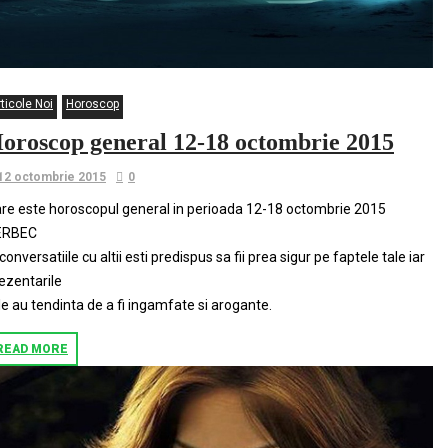
ticole Noi
Horoscop
oroscop general 12-18 octombrie 2015
12 octombrie 2015
0
re este horoscopul general in perioada 12-18 octombrie 2015
ERBEC
 conversatiile cu altii esti predispus sa fii prea sigur pe faptele tale iar
ezentarile
le au tendinta de a fi ingamfate si arogante.
READ MORE