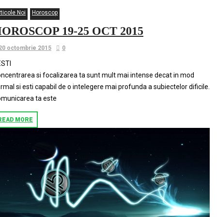
ticole Noi
Horoscop
OROSCOP 19-25 OCT 2015
20 octombrie 2015
0
ESTI
ncentrarea si focalizarea ta sunt mult mai intense decat in mod
rmal si esti capabil de o intelegere mai profunda a subiectelor dificile.
municarea ta este
READ MORE