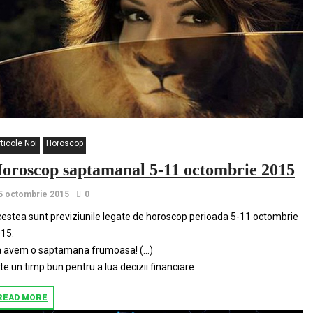
ticole Noi
Horoscop
oroscop saptamanal 5-11 octombrie 2015
5 octombrie 2015
0
estea sunt previziunile legate de horoscop perioada 5-11 octombrie
15.
 avem o saptamana frumoasa! (…)
te un timp bun pentru a lua decizii financiare
READ MORE