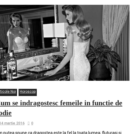
ticole Noi
Horoscop
um se indragostesc femeile in functie de
odie
14 martie 2016
0
 putea spune ca dragostea este la fel la toata lumea; fluturasi si