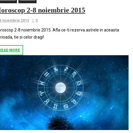
oroscop 2-8 noiembrie 2015
4 noiembrie 2015
0
roscop 2-8 noiembrie 2015. Afla ce-ti rezerva astrele in aceasta
rioada, tie si celor dragi!
READ MORE