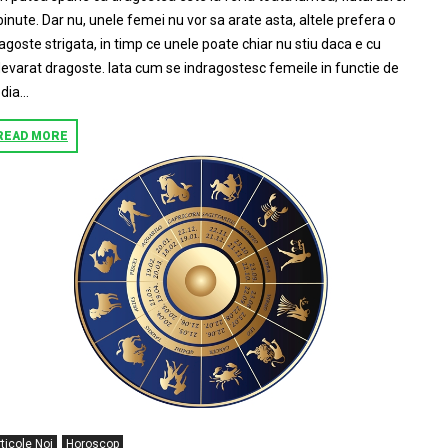
binute. Dar nu, unele femei nu vor sa arate asta, altele prefera o
agoste strigata, in timp ce unele poate chiar nu stiu daca e cu
evarat dragoste. Iata cum se indragostesc femeile in functie de
dia...
READ MORE
ticole Noi
Horoscop