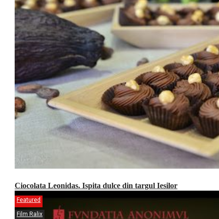
Ciocolata Leonidas. Ispita dulce din targul Iesilor
Featured
Film Ralix