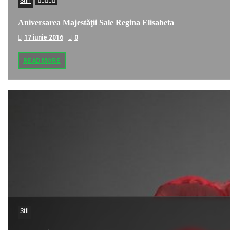
Stiri
Aniversarea Majestăţii Sale Regina Elisabeta
17 iunie 2016
0
READ MORE
Stil