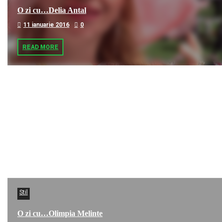
O zi cu…Delia Antal
11 ianuarie 2016
0
READ MORE
Stil
O zi cu…Olimpia Melinte