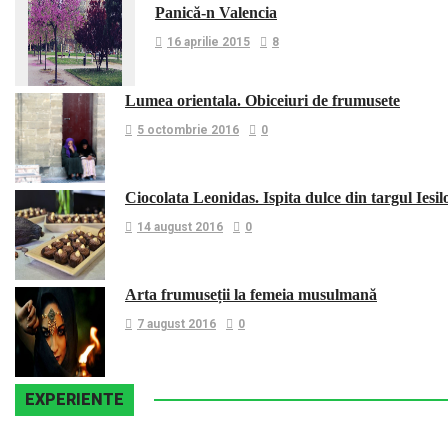
Panică-n Valencia
16 aprilie 2015
8
Lumea orientala. Obiceiuri de frumusete
5 octombrie 2016
0
Ciocolata Leonidas. Ispita dulce din targul Iesil
14 august 2016
0
Arta frumuseții la femeia musulmană
7 august 2016
0
EXPERIENTE