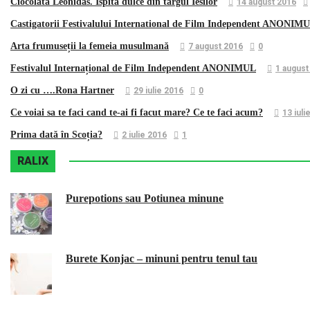
Ciocolata Leonidas. Ispita dulce din targul Iesilor
14 august 2016
Castigatorii Festivalului International d​e Film Independent ANONIM
Arta frumuseții la femeia musulmană
7 august 2016
0
Festivalul Internațional de Film Independent ANONIMUL
1 august
O zi cu ….Rona Hartner
29 iulie 2016
0
Ce voiai sa te faci cand te-ai fi facut mare? Ce te faci acum?
13 iuli
Prima dată în Scoția?
2 iulie 2016
1
RALIX
Purepotions sau Potiunea minune
Burete Konjac – minuni pentru tenul tau