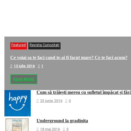
Featured
Revista Curiozitati
Ce voiai sa te faci cand te-ai fi facut mare? Ce te faci acum?
13 iulie 2016
1
READ MORE
Cum să trăiești mereu cu sufletul împăcat și făr
25 iunie 2016
0
Underground la gradinita
18 mai 2016
0