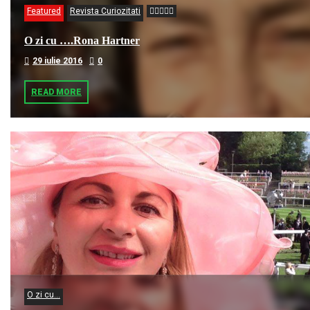
Featured
Revista Curiozitati
O zi cu ….Rona Hartner
29 iulie 2016
0
READ MORE
O zi cu...