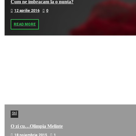
Cum ne imbracam la o nunta?
12 aprilie 2016
0
READ MORE
Stil
O zi cu…Olimpia Melinte
18 noiembrie 2015
1