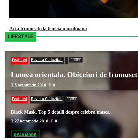
Arta frumuseții la femeia musulmană
TRAVEL
LIFESTYLE
Featured
Revista Curiozitati
Lumea orientala. Obiceiuri de frumuset
5 octombrie 2016
0
Lumea orientala. Obiceiuri de frumusete. Machiată, stilată, orient
Featured
Revista Curiozitati
mici că frumusețea lor va fi dedicată soțului și numai lui. Da, bărbaț
Black Mask. Top 5 detalii despre celebra masca
27 octombrie 2016
0
READ MORE
READ MORE