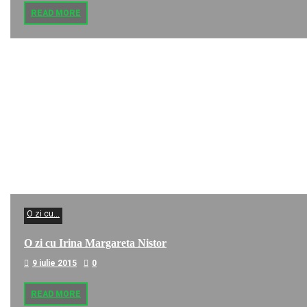
READ MORE
O zi cu...
O zi cu Irina Margareta Nistor
9 iulie 2015
0
READ MORE