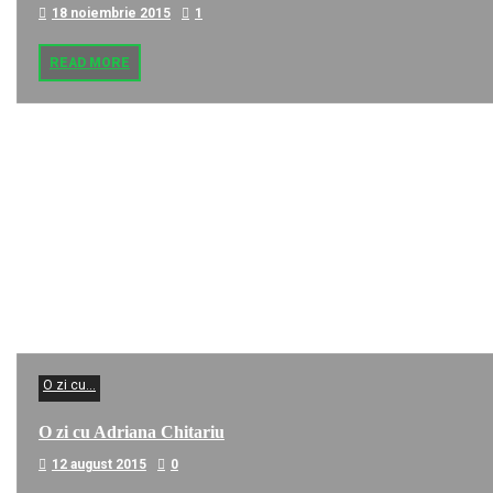
18 noiembrie 2015
1
READ MORE
O zi cu...
O zi cu Adriana Chitariu
12 august 2015
0