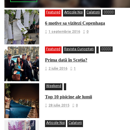
Featured
Articole Noi
Calatorii
6 motive sa vizitezi Copenhaga
1 septembrie 2016
0
Featured
Revista Curiozitati
Prima dată în Scoția?
2 iulie 2016
1
Weekend
Top 10 pisicine ale lumii
28 iulie 2015
0
Articole Noi
Calatorii