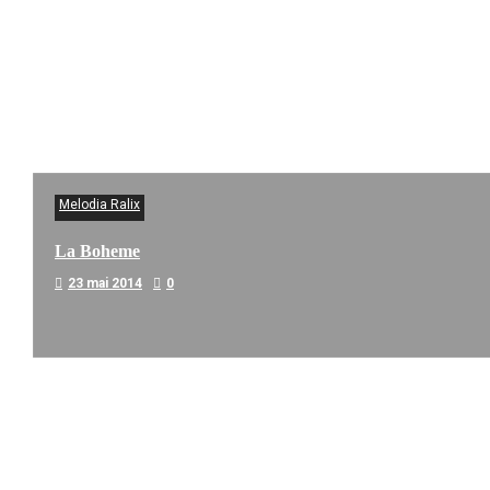
Melodia Ralix
La Boheme
23 mai 2014
0