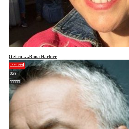
O zi cu ….Rona Hartner
Featured
Stiri