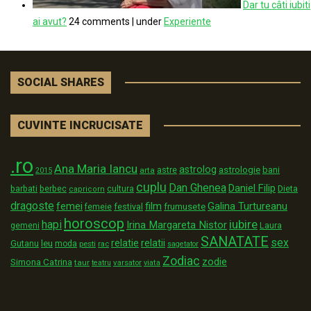
Dar tu câti iubiti
ai avut?
24 comments
|
under
Experiente
SOCIAL SHARES
CUVINTE INCRUCISATE
.ro
Ana Maria Iancu
astrolog
astrologie
astre
bani
arta
2015
cuplu
Dan Ghenea
Daniel Filip
Dieta
barbati
berbec
cultura
capricorn
dragoste
film
Galina Turtureanu
femei
festival
frumusete
femeie
horoscop
iubire
hapi
Irina Margareta Nistor
Laura
gemeni
SANATATE
sex
relatii
relatie
Gutanu
leu
moda
pesti
rac
sagetator
Zodiac
zodie
Simona Catrina
taur
varsator
teatru
viata