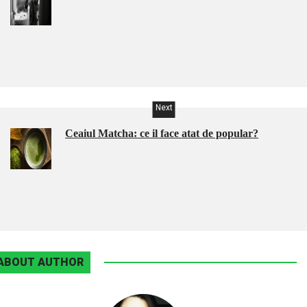
Next
Ceaiul Matcha: ce il face atat de popular?
ABOUT AUTHOR