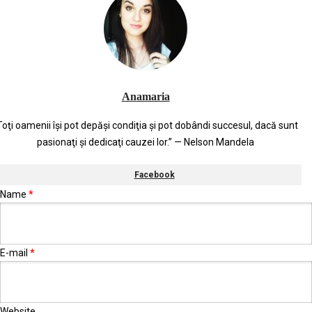
Anamaria
Toţi oamenii îşi pot depăşi condiţia şi pot dobândi succesul, dacă sunt
pasionaţi şi dedicaţi cauzei lor.” — Nelson Mandela
Facebook
Name
*
E-mail
*
Website