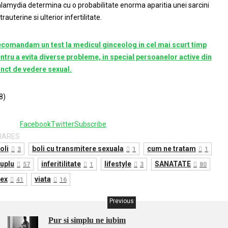
lamydia determina cu o probabilitate enorma aparitia unei sarcini
trauterine si ulterior infertilitate.
comandam un test la medicul ginceolog in cel mai scurt timp
ntru a evita diverse probleme, in special persoanelor active din
nct de vedere sexual.
8)
Facebook
Twitter
Subscribe
HARES
oli
boli cu transmitere sexuala
cum ne tratam
3
1
1
uplu
inferitilitate
lifestyle
SANATATE
57
1
3
80
ex
viata
41
16
Previous
Pur si simplu ne iubim