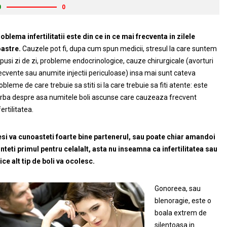
0
0
oblema infertilitatii este din ce in ce mai frecventa in zilele
astre.
Cauzele pot fi, dupa cum spun medicii, stresul la care suntem
pusi zi de zi, probleme endocrinologice, cauze chirurgicale (avorturi
ecvente sau anumite injectii periculoase) insa mai sunt cateva
obleme de care trebuie sa stiti si la care trebuie sa fiti atente: este
rba despre asa numitele boli ascunse care cauzeaza frecvent
fertilitatea.
si va cunoasteti foarte bine partenerul, sau poate chiar amandoi
nteti primul pentru celalalt, asta nu inseamna ca infertilitatea sau
ice alt tip de boli va ocolesc.
Gonoreea, sau
blenoragie, este o
boala extrem de
silentoasa in