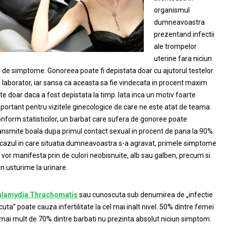
organismul
dumneavoastra
prezentand infectii
ale trompelor
uterine fara niciun
p de simptome. Gonoreea poate fi depistata doar cu ajutorul testelor
 laborator, iar sansa ca aceasta sa fie vindecata in procent maxim
te doar daca a fost depistata la timp. Iata inca un motiv foarte
portant pentru vizitele ginecologice de care ne este atat de teama.
nform statisticilor, un barbat care sufera de gonoree poate
ansmite boala dupa primul contact sexual in procent de pana la 90%.
 cazul in care situatia dumneavoastra s-a agravat, primele simptome
 vor manifesta prin de culori neobisnuite, alb sau galben, precum si
in usturime la urinare.
hlamydia Thrachomatis
sau cunoscuta sub denumirea de „infectie
cuta” poate cauza infertilitate la cel mai inalt nivel. 50% dintre femei
 mai mult de 70% dintre barbati nu prezinta absolut niciun simptom.