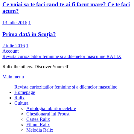
Ce voiai sa te faci cand te-ai fi facut mare? Ce te faci
acum?
13 iulie 2016
1
Prima dată în Scoția?
2 iulie 2016
1
Account
Revista curiozitatilor feminine si a dilemelor masculine
RALIX
Ralix the others. Discover Yourself
Main menu
Revista curiozitatilor feminine si a dilemelor masculine
Homepage
Ralix
Cultura
Antologia iubirilor celebre
Chestionarul lui Proust
Cartea Ralix
Filmul Ralix
Melodia Ralix