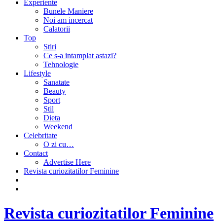
Experiente
Bunele Maniere
Noi am incercat
Calatorii
Top
Stiri
Ce s-a intamplat astazi?
Tehnologie
Lifestyle
Sanatate
Beauty
Sport
Stil
Dieta
Weekend
Celebritate
O zi cu…
Contact
Advertise Here
Revista curiozitatilor Feminine
Revista curiozitatilor Feminine