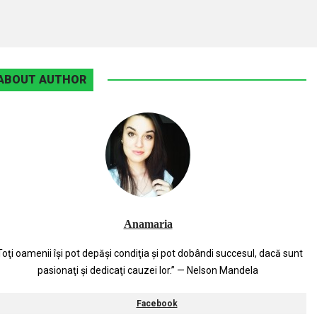
ABOUT AUTHOR
Anamaria
Toţi oamenii îşi pot depăşi condiţia şi pot dobândi succesul, dacă sunt
pasionaţi şi dedicaţi cauzei lor.” — Nelson Mandela
Facebook