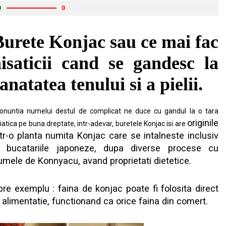
0
0
Burete Konjac sau ce mai fac
aisaticii cand se gandesc la
anatatea tenului si a pielii.
onuntia numelui destul de complicat ne duce cu gandul la o tara
originile
iatica pe buna dreptate, intr-adevar, buretele Konjac isi are
ntr-o planta numita Konjac care se intalneste inclusiv
n bucatariile japoneze, dupa diverse procese cu
umele de Konnyacu, avand proprietati dietetice.
pre exemplu : faina de konjac poate fi folosita direct
n alimentatie, functionand ca orice faina din comert.