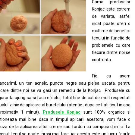
Gama produselor
Konjac este extrem
de variata, astfel
incat poate oferi o
multime de beneficii
tenului in functie de
problemele cu care
fiecare dintre noi se
confrunta.
Fie ca avem
ncarimi, un ten acneic, puncte negre sau pielea uscata, pentru
ecare dintre noi se va gasi un remediu de la Konjac. Produsele cu
guranta ajung sa-si faca efectul, totul tine de cat de mult respectati
tualul zilnic de aplicare al buretelului (atentie : dupa ce l-ati tinut in apa
roximativ 1 minut).
Produsele Konjac
sunt 100% organice si
tioneaza mai bine daca in timpul aplicarii acestora, vom face o
uza de la aplicarea altor creme sau farduri cu compusi chimici. La
ceput tenul se poate inrosi mai tare, iar acesta este un lucru foarte