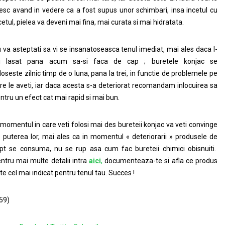
resc avand in vedere ca a fost supus unor schimbari, insa incetul cu
cetul, pielea va deveni mai fina, mai curata si mai hidratata.
 va asteptati sa vi se insanatoseasca tenul imediat, mai ales daca l-
ti lasat pana acum sa-si faca de cap ; buretele konjac se
loseste zilnic timp de o luna, pana la trei, in functie de problemele pe
re le aveti, iar daca acesta s-a deteriorat recomandam inlocuirea sa
ntru un efect cat mai rapid si mai bun.
 momentul in care veti folosi mai des bureteii konjac va veti convinge
 puterea lor, mai ales ca in momentul « deteriorarii » produsele de
pt se consuma, nu se rup asa cum fac bureteii chimici obisnuiti.
ntru mai multe detalii intra
aici
,
documenteaza-te si afla ce produs
te cel mai indicat pentru tenul tau. Succes !
59)