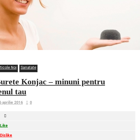
ticole Noi
Sanatate
urete Konjac – minuni pentru
enul tau
6 aprilie 2016
0
Like
Dislike