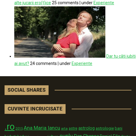
alte jucarii ero(t)ice
25 comments
|
under
Experiente
Dar tu câti iubiti
ai avut?
24 comments
|
under
Experiente
SOCIAL SHARES
CUVINTE INCRUCISATE
.ro
Ana Maria Iancu
astrolog
astrologie
astre
bani
arta
2015