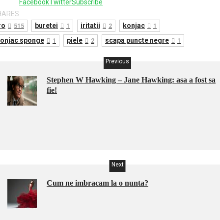
Facebook
Twitter
Subscribe
HARES
ro
buretei
iritatii
konjac
515
1
2
1
onjac sponge
piele
scapa puncte negre
1
2
1
Previous
Stephen W Hawking – Jane Hawking: asa a fost sa
fie!
Next
Cum ne imbracam la o nunta?