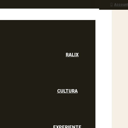
Account
RALIX
culine
RALIX
CULTURA
EXPERIENTE