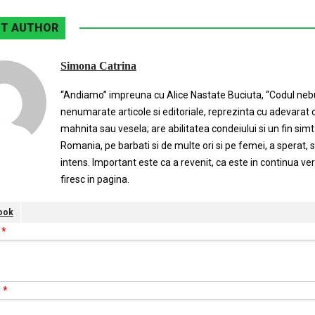
T AUTHOR
Simona Catrina
“Andiamo” impreuna cu Alice Nastate Buciuta, “Codul nebun
nenumarate articole si editoriale, reprezinta cu adevarat 
mahnita sau vesela; are abilitatea condeiului si un fin simt
Romania, pe barbati si de multe ori si pe femei, a sperat, si
intens. Important este ca a revenit, ca este in continua v
firesc in pagina.
ook
e
*
l
*