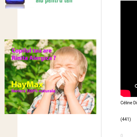
Céline D
(441)
0