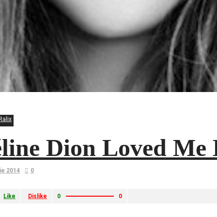
Ralix
line Dion Loved Me 
lie 2014
0
Like
Dislike
0
0