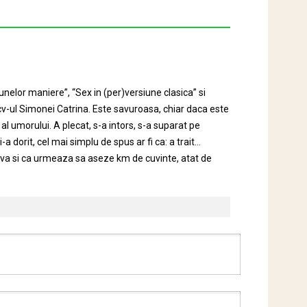
elor maniere”, “Sex in (per)versiune clasica” si
cv-ul Simonei Catrina. Este savuroasa, chiar daca este
 al umorului. A plecat, s-a intors, s-a suparat pe
-a dorit, cel mai simplu de spus ar fi ca: a trait…
erva si ca urmeaza sa aseze km de cuvinte, atat de