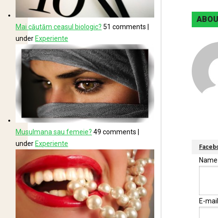
ABOU
Mai căutăm ceasul biologic?
51 comments
|
under
Experiente
Musulmana sau femeie?
49 comments
|
under
Experiente
Faceb
Nam
E-mai