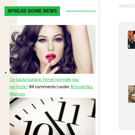
SHARES
SPREAD SOME NEWS
Ce cauta burlacii: femei normale sau
perfecte?
84 comments
|
under
Articole Noi
,
Miercuri