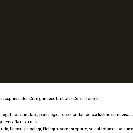
or si raspunsurilor. Cum gandesc barbatii? Ce vor femeile?
ice legate de sanatate, psihologie; recomandari de carti,filme si muzica; 
gur vei afla ceva nou.
Frida, Esenin, psihologi, filologi si oameni aparte, va asteptam si pe dum