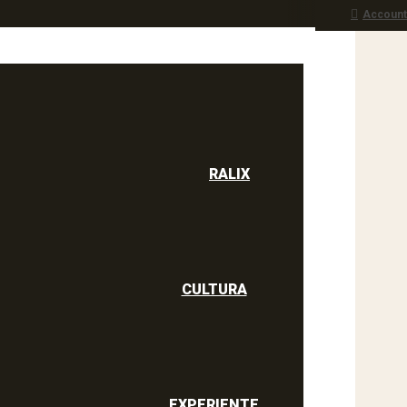
Account
RALIX
culine
RALIX
CULTURA
EXPERIENTE