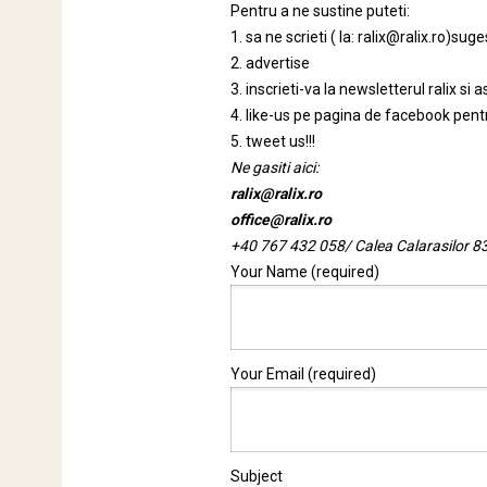
Pentru a ne sustine puteti:
1. sa ne scrieti ( la: ralix@ralix.ro)su
2. advertise
3. inscrieti-va la newsletterul ralix si 
4. like-us pe pagina de facebook pentr
5. tweet us!!!
Ne gasiti aici:
ralix@ralix.ro
office@ralix.ro
+40 767 432 058/
Calea Calarasilor 83
Your Name (required)
Your Email (required)
Subject