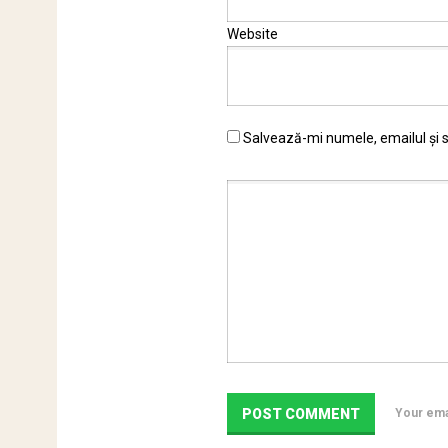
Website
Salvează-mi numele, emailul și s
Your emai