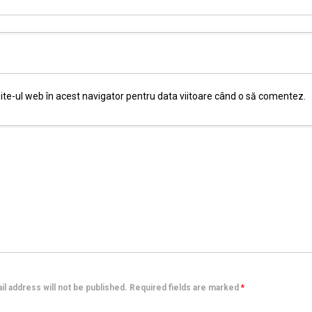
ite-ul web în acest navigator pentru data viitoare când o să comentez.
l address will not be published. Required fields are marked
*