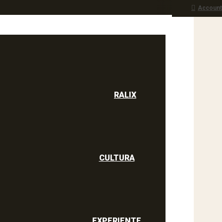
Account
Noi am incercat
culine
RALIX
CULTURA
EXPERIENTE