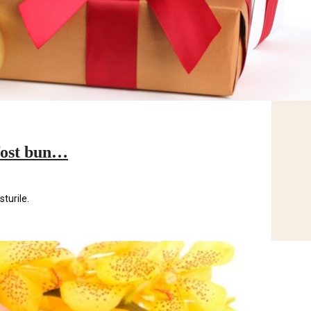
 fost bun…
turile.