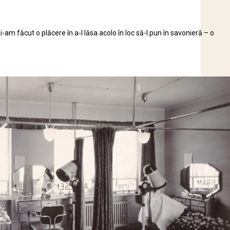
m făcut o plăcere în a-l lăsa acolo în loc să-l pun în savonieră – o