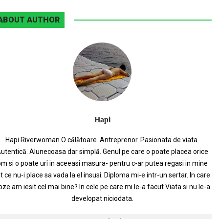
ABOUT AUTHOR
Hapi
Hapi.Riverwoman O călătoare. Antreprenor. Pasionata de viata.
utentică. Alunecoasa dar simplă. Genul pe care o poate placea orice
m si o poate urî in aceeasi masura- pentru c-ar putea regasi in mine
t ce nu-i place sa vada la el insusi. Diploma mi-e intr-un sertar. In care
oze am iesit cel mai bine? In cele pe care mi le-a facut Viata si nu le-a
developat niciodata.