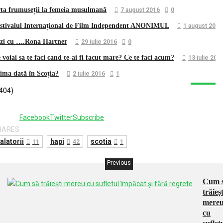
ta frumuseții la femeia musulmană
7 august 2016
0
stivalul Internațional de Film Independent ANONIMUL
1 august 2016
zi cu ….Rona Hartner
29 iulie 2016
0
 voiai sa te faci cand te-ai fi facut mare? Ce te faci acum?
13 iulie 201
ima dată în Scoția?
2 iulie 2016
1
404)
9
Facebook
Twitter
Subscribe
HARES
alatorii
hapi
scotia
11
42
1
Previous
Cum 
trăieșt
mere
cu