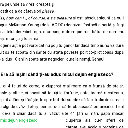
ră pe unde să virezi dreapta și
rostit deja de câteva ori
please,
ss, how can i…, of course, it s a pleasure
și ești absolut sigură că nu-i
gus McKinnon Young (de la AC DC) deghizat, înșfacă o hartă și fugi
 castelul din Edinburgh, e un singur drum pietruit, bătut de oameni,
șini, turiști și localnici.
oțienii ăștia pot vorbi cât nu poți tu gândi! Iar dacă timp ai, nu va dura
lt să te scoată din sărite cu atâta poveste politico-plicticoasă după
-ai dus 10 ani în spate arta negocierii dure la nemți. Genau!
 Era să leșini când ți-au adus micul dejun englezesc?
, ai 4 feluri de carne, o ciupercă mai mare ca o frunză de stejar,
sole și altele, ai obosit să te uiți la farfurie, gata, toarnă-ți cafeaua,
spiră adânc și târăște-te spre bufetul suedez să faci trafic de cereale
 fulgi de ovăz. Totuși, pentru c-or să te obosească britanicii cu felul
r de-a fi chiar dacă tu ai văzut alte 44 țări și mări,
papă măcar
ciuperca aia cu-n sfert de
cârnaț, s-ai acolo o proteină de