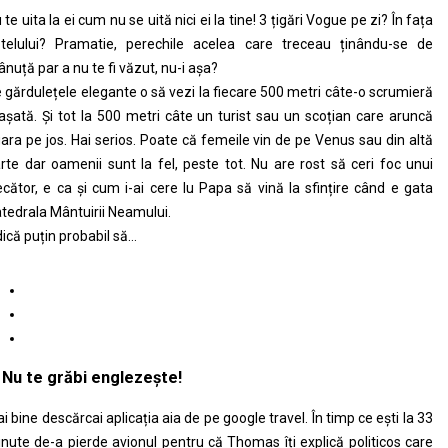
 te uita la ei cum nu se uită nici ei la tine! 3 țigări Vogue pe zi? În fața
telului? Pramatie, perechile acelea care treceau ținându-se de
nuță par a nu te fi văzut, nu-i așa?
 gărdulețele elegante o să vezi la fiecare 500 metri câte-o scrumieră
așată. Și tot la 500 metri câte un turist sau un scoțian care aruncă
gara pe jos. Hai serios. Poate că femeile vin de pe Venus sau din altă
rte dar oamenii sunt la fel, peste tot. Nu are rost să ceri foc unui
ecător, e ca și cum i-ai cere lu Papa să vină la sfințire când e gata
tedrala Mântuirii Neamului.
ică puțin probabil să…
. Nu te grăbi englezește!
i bine descărcai aplicația aia de pe google travel. În timp ce ești la 33
nute de-a pierde avionul pentru că Thomas îți explică politicos care