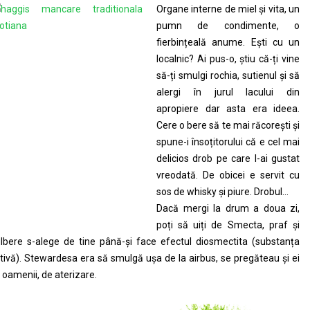
Organe interne de miel și vita, un
pumn de condimente, o
fierbințeală anume. Ești cu un
localnic? Ai pus-o, știu că-ți vine
să-ți smulgi rochia, sutienul și să
alergi în jurul lacului din
apropiere dar asta era ideea.
Cere o bere să te mai răcorești și
spune-i însoțitorului că e cel mai
delicios drob pe care l-ai gustat
vreodată. De obicei e servit cu
sos de whisky și piure. Drobul…
Dacă mergi la drum a doua zi,
poți să uiți de Smecta, praf și
lbere s-alege de tine până-și face efectul diosmectita (substanța
tivă). Stewardesa era să smulgă ușa de la airbus, se pregăteau și ei
 oamenii, de aterizare.