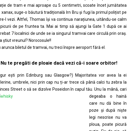
ație de tram e mai aproape cu 5 centimetri, scoate încet jumătatea
 xanax, suge-o băutură tradițională Irn Bru și fugi la primul polițist pe
re-l vezi. Altfel, Thomas își va continua narațiunea, uitându-se calm
 picurii de pe fruntea ta. Mai ai timp să ajungi la Gate 1 după ce ai
trebat 7 localnici de unde se ia singurul tramvai care circulă prin oraș.
 a știut vreunul? Norocosule!!
 arunca biletul de tramvai, nu treci înspre aeroport fără el.
 Nu te pregăti de ploaie dacă vezi că-i soare orbitor!
igur ești prin Edinburg sau Glasgow?) Majoritatea vor avea la ei
lerine, umbrele, nici prin cap nu ți-ar trece că până calci tu zebra la
inces Street o să se
dizolve Poseidon în capul tău. Unu la mână, cari
degeaba o haină
care nu dă bine în
poze și după niște
legi nescrise nu va
ploua, poate picură