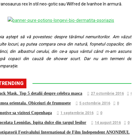
ranosaurus rex în stil neo-gotic sau Wilfred de Ivanhoe în armură.
ia aștept să vă povestesc despre tărâmul nemuritorilor. Am văzut
lte locuri, aș putea compara ceva din natură, foșnetul copacilor, din
ânci, din albastrul cerului, din ce-a spus vântul când m-am ascuns
upă copaci din cauză de shower scurt. Dar nu am termeni de
mparație.
TRENDING
ack Mask. Top 5 detalii despre celebra masca
27 octombrie 2016
0
mea orientala. Obiceiuri de frumusete
5 octombrie 2016
0
motive sa vizitezi Copenhaga
1 septembrie 2016
0
ocolata Leonidas. Ispita dulce din targul Iesilor
14 august 2016
0
stigatorii Festivalului International d​e Film Independent ANONIMUL