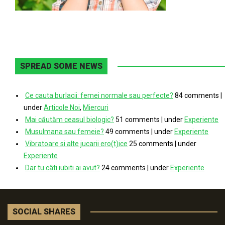
SPREAD SOME NEWS
Ce cauta burlacii: femei normale sau perfecte?
84 comments
|
under
Articole Noi
,
Miercuri
Mai căutăm ceasul biologic?
51 comments
|
under
Experiente
Musulmana sau femeie?
49 comments
|
under
Experiente
Vibratoare si alte jucarii ero(t)ice
25 comments
|
under
Experiente
Dar tu câti iubiti ai avut?
24 comments
|
under
Experiente
SOCIAL SHARES