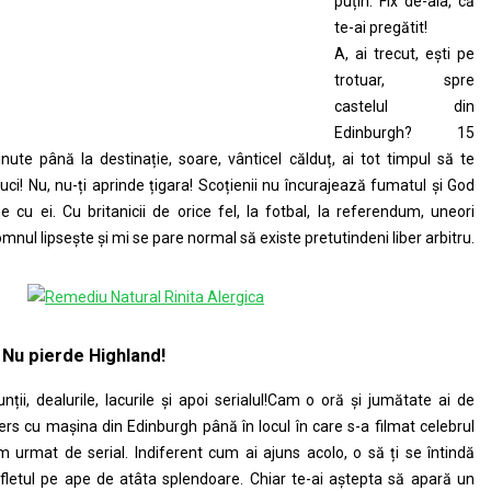
puțin. Fix de-aia, că
te-ai pregătit!
A, ai trecut, ești pe
trotuar, spre
castelul din
Edinburgh? 15
nute până la destinație, soare, vânticel călduț, ai tot timpul să te
uci! Nu, nu-ți aprinde țigara! Scoțienii nu încurajează fumatul și God
ne cu ei. Cu britanicii de orice fel, la fotbal, la referendum, uneori
mnul lipsește și mi se pare normal să existe pretutindeni liber arbitru.
. Nu pierde Highland!
nții, dealurile, lacurile și apoi serialul!Cam o oră și jumătate ai de
rs cu mașina din Edinburgh până în locul în care s-a filmat celebrul
lm urmat de serial. Indiferent cum ai ajuns acolo, o să ți se întindă
fletul pe ape de atâta splendoare. Chiar te-ai aștepta să apară un