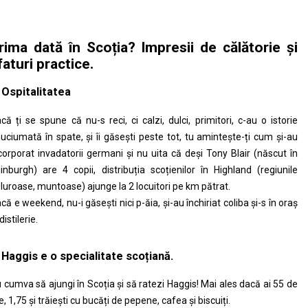
rima dată în Scoția? Impresii de călătorie și
faturi practice.
 Ospitalitatea
că ți se spune că nu-s reci, ci calzi, dulci, primitori, c-au o istorie
uciumată în spate, și îi găsești peste tot, tu amintește-ți cum și-au
corporat invadatorii germani și nu uita că deși Tony Blair (născut în
inburgh) are 4 copii, distribuția scoțienilor în Highland (regiunile
luroase, muntoase) ajunge la 2 locuitori pe km pătrat.
că e weekend, nu-i găsești nici p-ăia, și-au închiriat coliba și-s în oraș
distilerie.
 Haggis e o specialitate scoțiană.
 cumva să ajungi în Scoția și să ratezi Haggis! Mai ales dacă ai 55 de
le, 1,75 și trăiești cu bucăți de pepene, cafea și biscuiți.