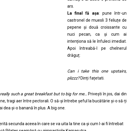
ars.
La final fă așa
: pune într-un
castronel de muesli 3 feliuțe de
pepene și două croissante cu
nuci pecan, ca și cum ai
intenționa să le înfuleci imediat.
Apoi întreabă-l pe chelnerul
drăguț:
Can i take this one upstairs,
plizzz?
Dinți fațetati.
 really such a great breakfast but to big for me…
Privești în jos, dai din
ne, tragi aer între pectorali. O să-și întrebe șeful la bucătărie și-o să-ți
i dea și-o banană în plus. A big one.
rită secunda aceea în care se va uita la tine ca și cum l-ai fi întrebat
că Pilates seamănă cu gimnasticile Kamasutra.