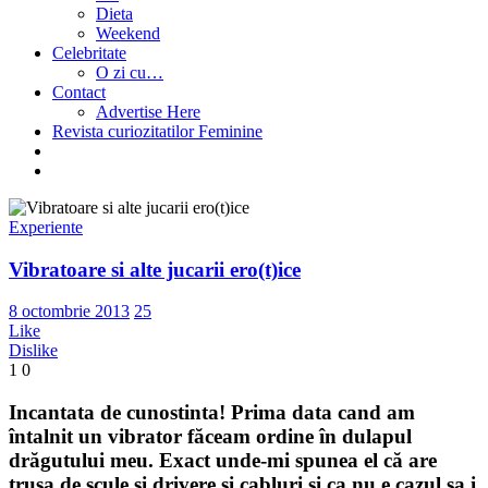
Dieta
Weekend
Celebritate
O zi cu…
Contact
Advertise Here
Revista curiozitatilor Feminine
Experiente
Vibratoare si alte jucarii ero(t)ice
8 octombrie 2013
25
Like
Dislike
1
0
Incantata de cunostinta! Prima data cand am
întalnit un vibrator făceam ordine în dulapul
drăgutului meu. Exact unde-mi spunea el că are
trusa de scule si drivere si cabluri si ca nu e cazul sa i