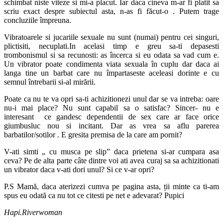
schimbat niste viteze si mi-a placut. Iar daca cineva m-ar fi platit sa
scriu exact despre subiectul asta, n-as fi făcut-o . Putem trage
concluziile împreuna.
Vibratoarele si jucariile sexuale nu sunt (numai) pentru cei singuri,
plictisiti, necuplati.In acelasi timp e greu sa-ti depasesti
trombonismul si sa recunosti: as încerca si eu odata sa vad cum e.
Un vibrator poate condimenta viata sexuala în cuplu dar daca ai
langa tine un barbat care nu împartaseste aceleasi dorinte e cu
semnul întrebarii si-al mirării.
Poate ca nu te va opri sa-ti achizitionezi unul dar se va intreba: oare
nu-i mai place? Nu sunt capabil sa o satisfac? Sincer- nu e
interesant ce gandesc dependentii de sex care ar face orice
giumbusluc nou si incitant. Dar as vrea sa aflu parerea
barbatilor/sotilor . E gresita premisa de la care am pornit?
V-ati simti „ cu musca pe slip” daca prietena si-ar cumpara asa
ceva? Pe de alta parte câte dintre voi ati avea curaj sa sa achizitionati
un vibrator daca v-ati dori unul? Si ce v-ar opri?
P.S Mamă, daca aterizezi cumva pe pagina asta, ții minte ca ti-am
spus eu odată ca nu tot ce citesti pe net e adevarat? Pupici
Hapi.Riverwoman