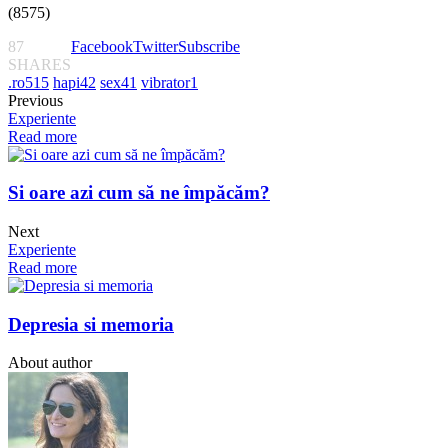
(8575)
87
Facebook
Twitter
Subscribe
SHARES
.ro
515
hapi
42
sex
41
vibrator
1
Previous
Experiente
Read more
Si oare azi cum să ne împăcăm?
Next
Experiente
Read more
Depresia si memoria
About author