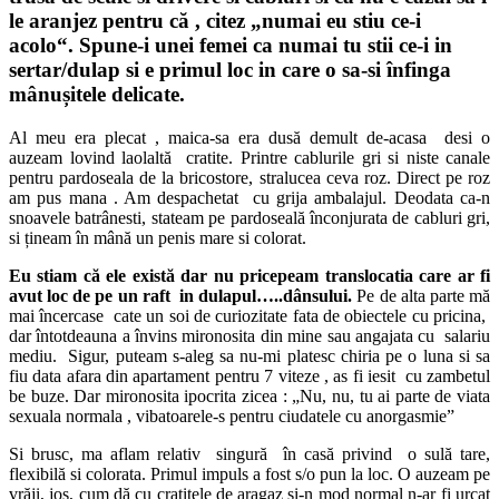
le aranjez pentru că , citez „numai eu stiu ce-i
acolo“. Spune-i unei femei ca numai tu stii ce-i in
sertar/dulap si e primul loc in care o sa-si înfinga
mânușitele delicate.
Al meu era plecat , maica-sa era dusă demult de-acasa desi o
auzeam lovind laolaltă cratite. Printre cablurile gri si niste canale
pentru pardoseala de la bricostore, stralucea ceva roz. Direct pe roz
am pus mana . Am despachetat cu grija ambalajul. Deodata ca-n
snoavele batrânesti, stateam pe pardoseală înconjurata de cabluri gri,
si țineam în mână un penis mare si colorat.
Eu stiam că ele există dar nu pricepeam translocatia care ar fi
avut loc de pe un raft in dulapul…..dânsului.
Pe de alta parte mă
mai încercase cate un soi de curiozitate fata de obiectele cu pricina,
dar întotdeauna a învins mironosita din mine sau angajata cu salariu
mediu. Sigur, puteam s-aleg sa nu-mi platesc chiria pe o luna si sa
fiu data afara din apartament pentru 7 viteze , as fi iesit cu zambetul
be buze. Dar mironosita ipocrita zicea : „Nu, nu, tu ai parte de viata
sexuala normala , vibatoarele-s pentru ciudatele cu anorgasmie”
Si brusc, ma aflam relativ singură în casă privind o sulă tare,
flexibilă si colorata. Primul impuls a fost s/o pun la loc. O auzeam pe
vrăji, jos, cum dă cu cratitele de aragaz si-n mod normal n-ar fi urcat