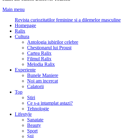
Main menu
Revista curiozitatilor feminine si a dilemelor masculine
Homepage
Ralix
Cultura
Antologia iubirilor celebre
Chestionarul lui Proust
Cartea Ralix
Filmul Ralix
Melodia Ralix
Experiente
Bunele Maniere
Noi am incercat
Calatorii
Top
Stiri
Ce s-a intamplat astazi?
Tehnologie
Lifestyle
Sanatate
Beauty
Sport
Stil