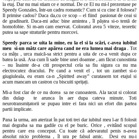
la etaj. Dar nu mai stiam ce e normal. De ce El nu mi-l prezentase pe
Speedy Gonzales, într-un cadru romantic? Cum si cu cine il folosea?
Il primise cadou? Daca da,cu ce scop – el fiind pasionat de ceai si
de gradinarit. Daca-mi aduc bine amintea , îl păștea si-o tentă de
homofobie. Si m-am cam enervat. Coloratul avea 5 viteze, teoretic
putea sa sape straturile pentru morcovi.
Speedy parca se uita la mine, eu la el si la scări, c-avea iubitul
meu si-un mâtz care apărea cand ne era lumea mai draga
. Tot
ca mâțu , urca maică-sa strict pentru a uita de ce-a venit dupa ce
batea la usă. Asa cum îi sade bine unei doamne , am făcut cunostinta
– nu înainte de-a citi prospectul cela sa fiu sigura ca nu ma
electrocutez dracului. Pe cand a venit el , tot un zambet si-o
giugiuleala, eu eram ca-n „Spirited away” curatasem tot etajul si
acum mancam un castron cu biscuiti sprițați.
Mi-a fost clar de ce nu dorea sa ne cunoastem. Ala tacut si colorat
din dulap te arunca în aer dupa cateva minute. Toti
neurotransmițatorii se pupau intre ei fara nici un efort din partea
partii implicate.
Pana la urma, am aterizat în pat toti trei dar iubitul meu l-ar fi folosit
mai degraba sa ma gadile cu el pe buric. Orice , evitând scopul
pentru care era conceput. Cu toate că adevaratul penis n-avea
absolut nicio problema , îl ura pe falsul amic. Desi eu nu-i