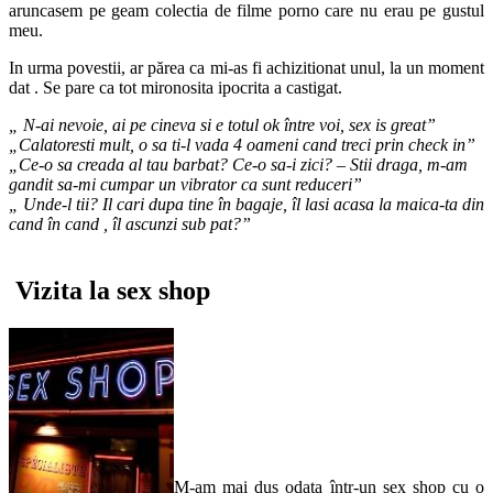
aruncasem pe geam colectia de filme porno care nu erau pe gustul
meu.
In urma povestii, ar părea ca mi-as fi achizitionat unul, la un moment
dat . Se pare ca tot mironosita ipocrita a castigat.
„ N-ai nevoie, ai pe cineva si e totul ok între voi, sex is great”
„Calatoresti mult, o sa ti-l vada 4 oameni cand treci prin check in”
„Ce-o sa creada al tau barbat? Ce-o sa-i zici? – Stii draga, m-am
gandit sa-mi cumpar un vibrator ca sunt reduceri”
„ Unde-l tii? Il cari dupa tine în bagaje, îl lasi acasa la maica-ta din
cand în cand , îl ascunzi sub pat?”
Vizita la sex shop
M-am mai dus odata într-un sex shop cu o