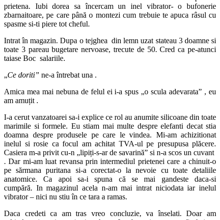
prietena. Iubi dorea sa încercam un inel vibrator- o bufonerie
zbarnaitoare, pe care până o montezi cum trebuie te apuca râsul cu
spasme si-ti piere tot cheful.
Intrat în magazin. Dupa o tejghea din lemn uzat stateau 3 doamne si
toate 3 pareau bugetare nervoase, trecute de 50. Cred ca pe-atunci
taiase Boc salariile.
„
Ce doriti”
ne-a întrebat una .
Amica mea mai nebuna de felul ei i-a spus „o scula adevarata” , eu
am amuțit .
I-a cerut vanzatoarei sa-i explice ce rol au anumite silicoane din toate
marimile si formele. Eu stiam mai multe despre elefanti decat stia
doamna despre produsele pe care le vindea. Mi-am achizitionat
inelul si rosie ca focul am achitat TVA-ul pe presupusa plăcere.
Casiera m-a privit cu-n „lipiți-s-ar de savarină” si n-a scos un cuvant
. Dar mi-am luat revansa prin intermediul prietenei care a chinuit-o
pe sărmana puritana si-a corectat-o la nevoie cu toate detaliile
anatomice. Ca apoi sa-i spuna că se mai gandeste daca-si
cumpără. In magazinul acela n-am mai intrat niciodata iar inelul
vibrator – nici nu stiu în ce tara a ramas.
Daca credeti ca am tras vreo concluzie, va înselati. Doar am