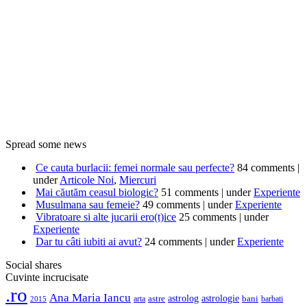
Spread some news
Ce cauta burlacii: femei normale sau perfecte?
84 comments
|
under
Articole Noi
,
Miercuri
Mai căutăm ceasul biologic?
51 comments
|
under
Experiente
Musulmana sau femeie?
49 comments
|
under
Experiente
Vibratoare si alte jucarii ero(t)ice
25 comments
|
under
Experiente
Dar tu câti iubiti ai avut?
24 comments
|
under
Experiente
Social shares
Cuvinte incrucisate
.ro
Ana Maria Iancu
astrolog
astrologie
astre
bani
barbati
arta
2015