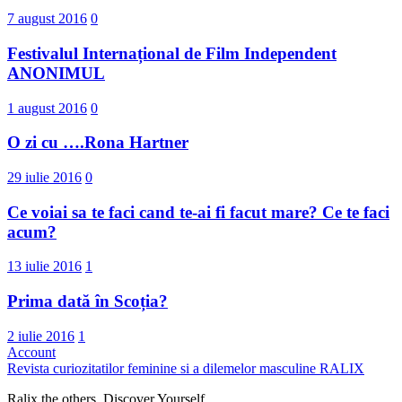
7 august 2016
0
Festivalul Internațional de Film Independent
ANONIMUL
1 august 2016
0
O zi cu ….Rona Hartner
29 iulie 2016
0
Ce voiai sa te faci cand te-ai fi facut mare? Ce te faci
acum?
13 iulie 2016
1
Prima dată în Scoția?
2 iulie 2016
1
Account
Revista curiozitatilor feminine si a dilemelor masculine
RALIX
Ralix the others. Discover Yourself