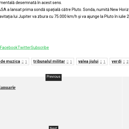
mentală desemnată în acest sens.
SA a lansat prima sondă spațială către Pluto. Sonda, numită New Horizon
avitația lui Jupiter va zbura cu 75.000 km/h și va ajunge la Pluto în iulie 
Facebook
Twitter
Subscribe
 de muzica
tribunalul militar
valea jiului
verdi
1
1
1
2
Previous
Ianuarie
Next