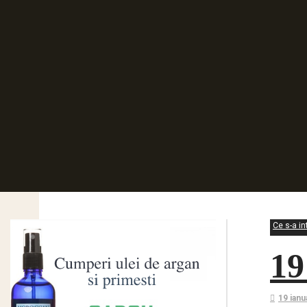
Ce s-a in
19
19 ianu