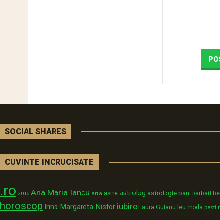
SOCIAL SHARES
CUVINTE INCRUCISATE
.ro
Ana Maria Iancu
astrolog
astrologie
astre
bani
arta
barbati
be
2015
horoscop
iubire
Irina Margareta Nistor
Laura Gutanu
leu
moda
pesti