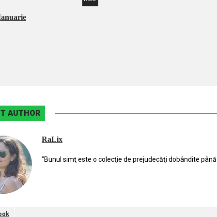
Ianuarie
T AUTHOR
RaLix
"Bunul simţ este o colecţie de prejudecăţi dobândite până 
ook