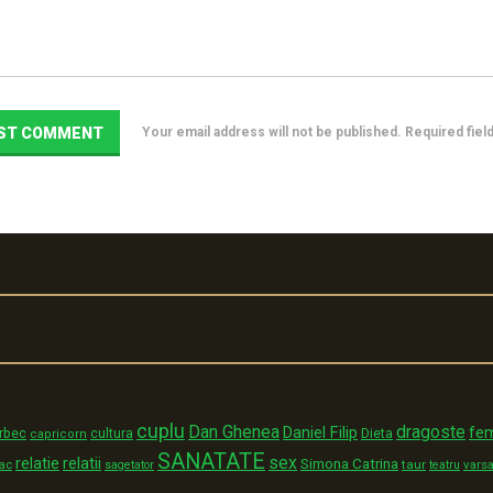
Your email address will not be published. Required fie
cuplu
dragoste
Dan Ghenea
Daniel Filip
fe
Dieta
rbec
cultura
capricorn
SANATATE
sex
relatii
relatie
Simona Catrina
rac
taur
varsa
sagetator
teatru