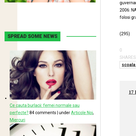
guverna
2006: NA
folosi gr
(295)
SPREAD SOME NEWS
0
SHARES
scoala
17 
Ce cauta burlacii: femei normale sau
perfecte?
84 comments
|
under
Articole Noi
,
Miercuri