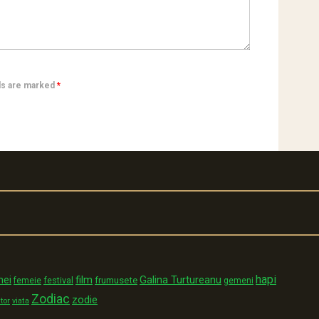
lds are marked
*
hapi
film
Galina Turtureanu
mei
festival
frumusete
femeie
gemeni
Zodiac
zodie
tor
viata