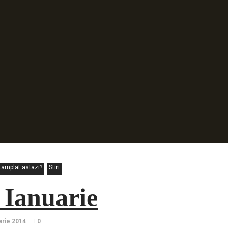
tamplat astazi?
Stiri
 Ianuarie
arie 2014
0