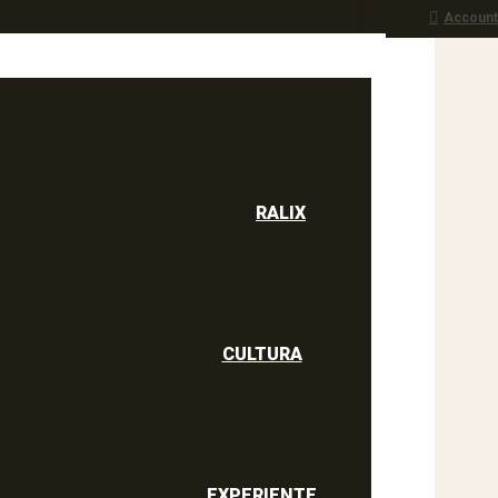
Account
RALIX
culine
RALIX
CULTURA
EXPERIENTE