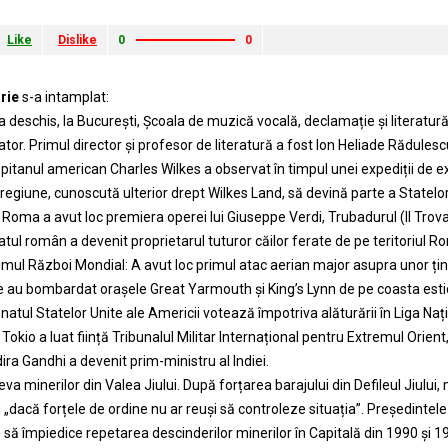
Like
Dislike
0
0
rie
s-a intamplat:
 deschis, la București, Școala de muzică vocală, declamație și literatură 
tor. Primul director și profesor de literatură a fost Ion Heliade Rădulesc
pitanul american Charles Wilkes a observat în timpul unei expediții de exp
regiune, cunoscută ulterior drept Wilkes Land, să devină parte a Statelor
 Roma a avut loc premiera operei lui Giuseppe Verdi, Trubadurul (Il Trova
atul român a devenit proprietarul tuturor căilor ferate de pe teritoriul
imul Război Mondial: A avut loc primul atac aerian major asupra unor țin
au bombardat orașele Great Yarmouth și King’s Lynn de pe coasta estic
atul Statelor Unite ale Americii votează împotriva alăturării în Liga Nați
Tokio a luat ființă Tribunalul Militar Internațional pentru Extremul Orient,
ira Gandhi a devenit prim-ministru al Indiei.
va minerilor din Valea Jiului. După forțarea barajului din Defileul Jiului,
i „dacă forțele de ordine nu ar reuși să controleze situația”. Președintel
 să împiedice repetarea descinderilor minerilor în Capitală din 1990 și 