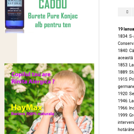
19 Ianua
1834: S-a
Conserva
1840: Că
această 
1853: La
1889: St
1915: Pr
germane 
1920: Sen
1946: La 
1966: Ind
1999: Gre
interven
hotărâte