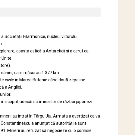
a Societății Filarmonice, nucleul viitorului
u.
lorare, coasta estică a Antarcticii și a cerut ca
 Unite.
tore).
 României, care măsurau 1.377 km.
te civile în Marea Britanie când două zepeline
ă a Angliei.
unilor.
 în scopul judecării criminalilor de război japonezi.
 minerii au intrat în Târgu Jiu. Armata a avertizat ca va
e Constantinescu a anunțat că autoritățile sunt
1991. Minerii au refuzat să negocieze cu o comisie