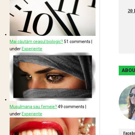
20 
Mai căutăm ceasul biologic?
51 comments
|
under
Experiente
ABOU
Musulmana sau femeie?
49 comments
|
under
Experiente
Faceb