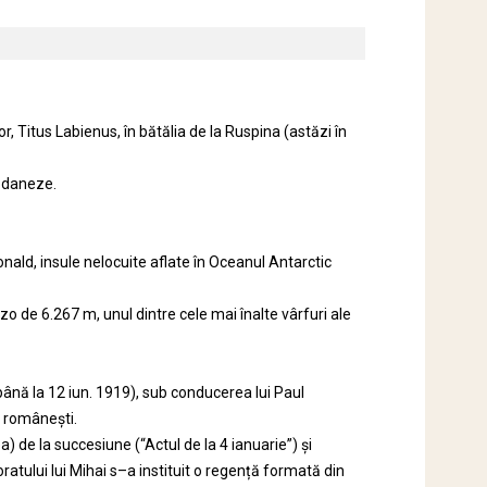
, Titus Labienus, în bătălia de la Ruspina (astăzi în
e daneze.
ald, insule nelocuite aflate în Oceanul Antarctic
 de 6.267 m, unul dintre cele mai înalte vârfuri ale
până la 12 iun. 1919), sub conducerea lui Paul
e românești.
a) de la succesiune (“Actul de la 4 ianuarie”) și
atului lui Mihai s–a instituit o regență formată din