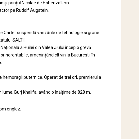
n și prințul Nicolae de Hohenzollern.
rector pe Rudolf Augstein.
ele Carter suspendă vânzările de tehnologie și grâne
tului SALT II.
aționala a Huilei din Valea Jiului încep o grevă
or nerentabile, amenințând că vin la București, în
.
e hemoragii puternice. Operat de trei ori, premierul a
.
n lume, Burj Khalifa, având o înălțime de 828 m.
nom englez.