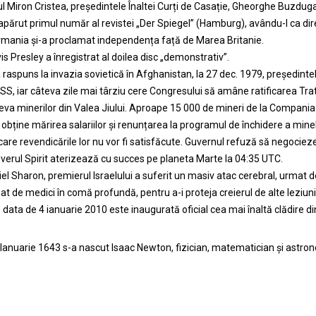
ul Miron Cristea, președintele Înaltei Curți de Casație, Gheorghe Buzduga
apărut primul număr al revistei „Der Spiegel” (Hamburg), avându-l ca di
rmania și-a proclamat independența față de Marea Britanie.
is Presley a înregistrat al doilea disc „demonstrativ”.
 raspuns la invazia sovietică în Afghanistan, la 27 dec. 1979, președint
SS, iar câteva zile mai târziu cere Congresului să amâne ratificarea Trata
eva minerilor din Valea Jiului. Aproape 15 000 de mineri de la Compania N
 obține mărirea salariilor și renunțarea la programul de închidere a minel
 care revendicările lor nu vor fi satisfăcute. Guvernul refuză să negocieze
verul Spirit aterizează cu succes pe planeta Marte la 04:35 UTC.
iel Sharon, premierul Israelului a suferit un masiv atac cerebral, urmat d
sat de medici în comă profundă, pentru a-i proteja creierul de alte leziuni
 data de 4 ianuarie 2010 este inaugurată oficial cea mai înaltă clădire di
 Ianuarie 1643 s-a nascut Isaac Newton, fizician, matematician și astro