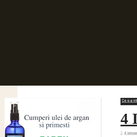
Ce s-a in
4 
4 ianua