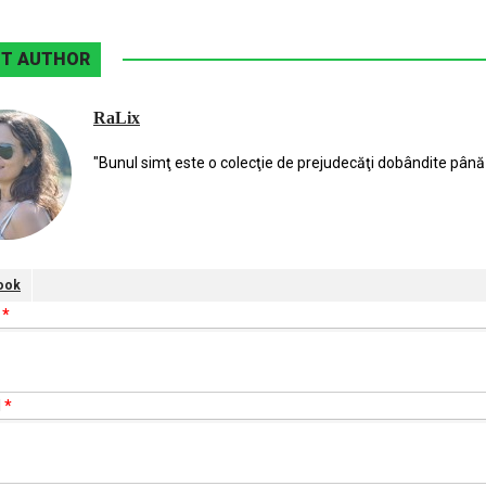
T AUTHOR
RaLix
"Bunul simţ este o colecţie de prejudecăţi dobândite până 
ook
e
*
l
*