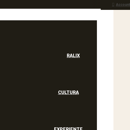
Account
RALIX
culine
RALIX
CULTURA
EXPERIENTE