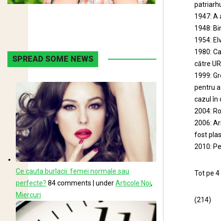
patriarh
1947: A 
1948: Bi
1954: Elv
1980: Ca
SPREAD SOME NEWS
către UR
1999: Gr
pentru a
cazul în
2004: Ro
2006: Ar
fost pla
2010: Pe
Ce cauta burlacii: femei normale sau
Tot pe 4
perfecte?
84 comments
|
under
Articole Noi
,
Miercuri
(214)