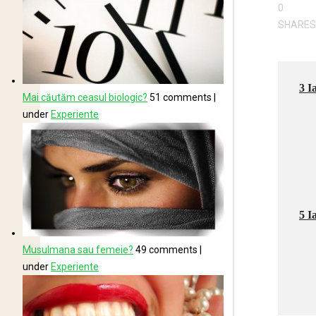
0
SHARES
3 I
Mai căutăm ceasul biologic?
51 comments
|
under
Experiente
5 I
Musulmana sau femeie?
49 comments
|
under
Experiente