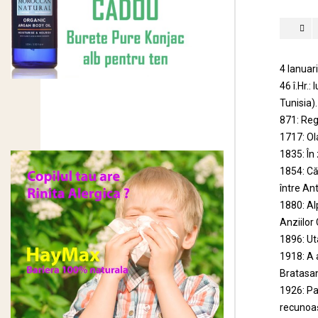
4 Ianuar
46 î.Hr.
Tunisia).
871: Reg
1717: Ol
1835: În 
1854: Că
între An
1880: Al
Anziilor 
1896: Ut
1918: A 
Bratasan
1926: Par
recunoaș