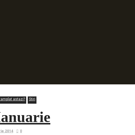
tamplat astazi?
Stiri
Ianuarie
rie 2014
0