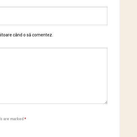
viitoare când o să comentez.
lds are marked
*