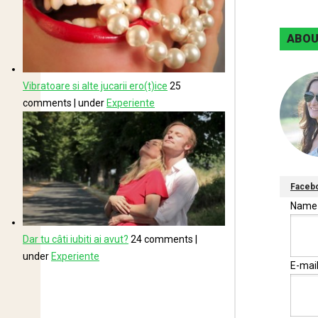
ABOU
Vibratoare si alte jucarii ero(t)ice
25
comments
|
under
Experiente
Faceb
Nam
Dar tu câti iubiti ai avut?
24 comments
|
under
Experiente
E-mai