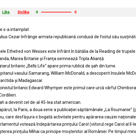
Like
Dislike
0
0
ie s-a intamplat:
: Iulius Cezar înfrânge armata republicană condusă de fostul său susținător
ele Ethelred von Wessex este înfrânt în bătălia de la Reading de trupel
anda, Marea Britanie și Franța semnează Tripla Alianță.
ziarul britanic „Bells Life“ apare prima rublică de șah din lume.
pitanul vasului Samarang, William McDonald, a descoperit Insulele McDon
tarctida și Madagascar.
pinistul britanic Edward Whymper este primul care urcă vârful Chimborazo
Cordilieri.
ah a devenit cel de-al 45-lea stat american.
apărut, la Paris, a doua serie a publicației săptămânale „La Roumanie” (
u, care desfășura o bogată activitate pentru apărarea cauzei național
lamentul votează îndepărtarea prințului Carol (viitorul rege Carol al II-le
terea prințului Mihai ca principe moștenitor al României. Pe timpul minor