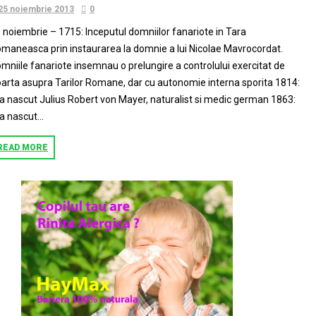
25 noiembrie 2013
0
 noiembrie – 1715: Inceputul domniilor fanariote in Tara
maneasca prin instaurarea la domnie a lui Nicolae Mavrocordat.
mniile fanariote insemnau o prelungire a controlului exercitat de
arta asupra Tarilor Romane, dar cu autonomie interna sporita 1814:
a nascut Julius Robert von Mayer, naturalist si medic german 1863:
a nascut...
READ MORE