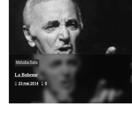
Melodia Ralix
La Boheme
23 mai 2014
0