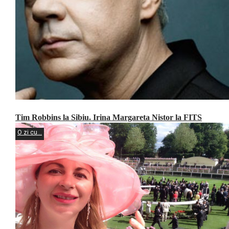
Tim Robbins la Sibiu. Irina Margareta Nistor la FITS
O zi cu...