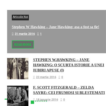
Articole Noi
Stephen W Hawking – Jane Hawking: asa a fost sa fie!
31 martie 2016
1
READ MORE
STEPHEN W.HAWKING – JANE
HAWKING: O SCURTA ISTORIE A UNEI
IUBIRI APUSE (I)
23 martie 2016
0
F. SCOTT FITZGERALD – ZELDA
SAYRE: CEI FRUMOSI SI BLESTEMATI
18 ianuarie 2016
0