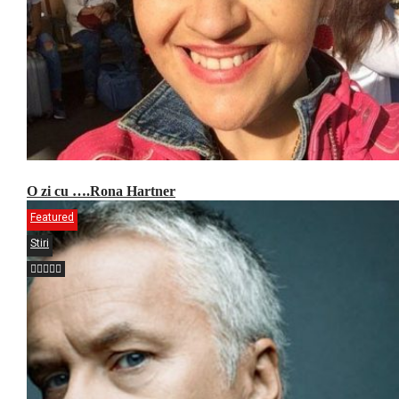
O zi cu ….Rona Hartner
Featured
Stiri