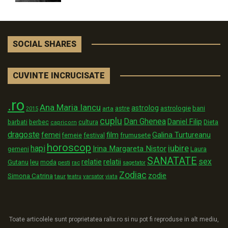
SOCIAL SHARES
CUVINTE INCRUCISATE
.ro
Ana Maria Iancu
astrolog
astrologie
astre
bani
arta
2015
cuplu
Dan Ghenea
Daniel Filip
Dieta
barbati
berbec
cultura
capricorn
dragoste
film
Galina Turtureanu
femei
festival
frumusete
femeie
horoscop
iubire
hapi
Irina Margareta Nistor
Laura
gemeni
SANATATE
sex
relatii
relatie
Gutanu
leu
moda
pesti
rac
sagetator
Zodiac
zodie
Simona Catrina
taur
varsator
teatru
viata
Toate articolele sunt proprietatea ralix.ro si nu pot fi reproduse in alt mediu,