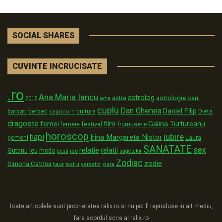
SOCIAL SHARES
CUVINTE INCRUCISATE
.ro
Ana Maria Iancu
astrolog
astrologie
astre
bani
arta
2015
cuplu
Dan Ghenea
Daniel Filip
Dieta
barbati
berbec
cultura
capricorn
dragoste
film
Galina Turtureanu
femei
festival
frumusete
femeie
horoscop
iubire
hapi
Irina Margareta Nistor
Laura
gemeni
SANATATE
sex
relatii
relatie
Gutanu
leu
moda
pesti
rac
sagetator
Zodiac
zodie
Simona Catrina
taur
varsator
teatru
viata
Toate articolele sunt proprietatea ralix.ro si nu pot fi reproduse in alt mediu,
fara acordul scris al ralix.ro