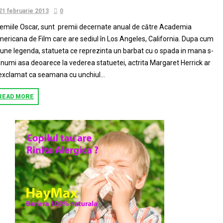
21 februarie 2013
0
emiile Oscar, sunt premii decernate anual de către Academia
ericana de Film care are sediul în Los Angeles, California. Dupa cum
une legenda, statueta ce reprezinta un barbat cu o spada in mana s-
 numi asa deoarece la vederea statuetei, actrita Margaret Herrick ar
 exclamat ca seamana cu unchiul...
READ MORE