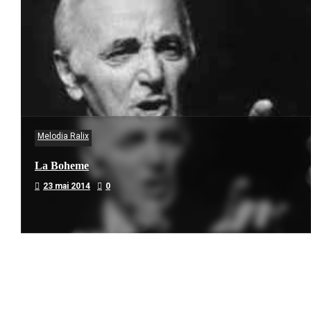
Melodia Ralix
La Boheme
23 mai 2014
0