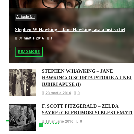
Articole Noi
Stephen W Hawking – Jane Hawking: asa a fost sa fie!
31 martie 2016
1
READ MORE
STEPHEN W.HAWKING – JANE
HAWKING: O SCURTA ISTORIE A UNEI
IUBIRI APUSE (I)
23 martie 2016
0
F. SCOTT FITZGERALD – ZELDA
SAYRE: CEI FRUMOSI SI BLESTEMATI
18 ianuarie 2016
0