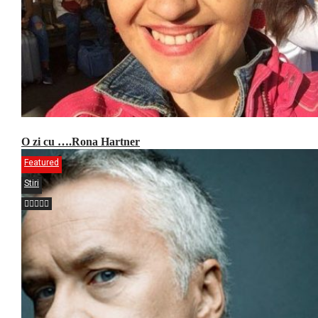
O zi cu ….Rona Hartner
Featured
Stiri