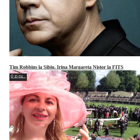
Tim Robbins la Sibiu. Irina Margareta Nistor la FITS
O zi cu...