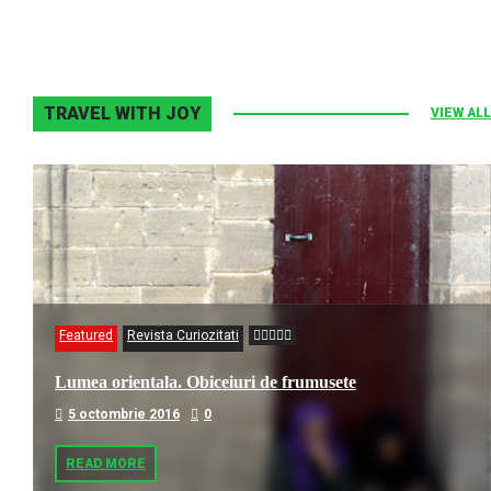
TRAVEL WITH JOY
VIEW ALL
Featured
Revista Curiozitati
Lumea orientala. Obiceiuri de frumusete
5 octombrie 2016
0
READ MORE