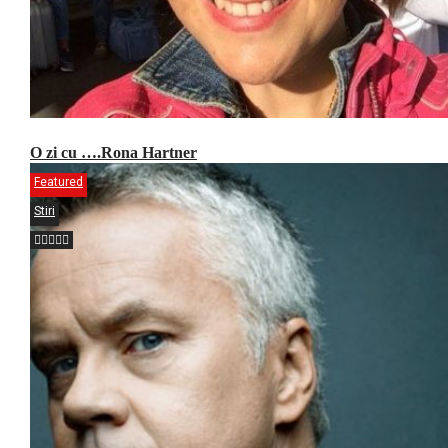
O zi cu ….Rona Hartner
Featured
Stiri