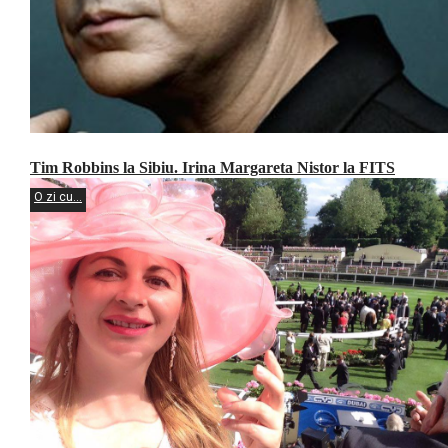
Tim Robbins la Sibiu. Irina Margareta Nistor la FITS
O zi cu...