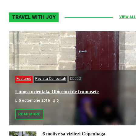
TRAVEL WITH JOY
VIEW ALL
Featured
Revista Curiozitati
Lumea orientala. Obiceiuri de frumusete
5 octombrie 2016
0
READ MORE
6 motive sa vizitezi Copenhaga