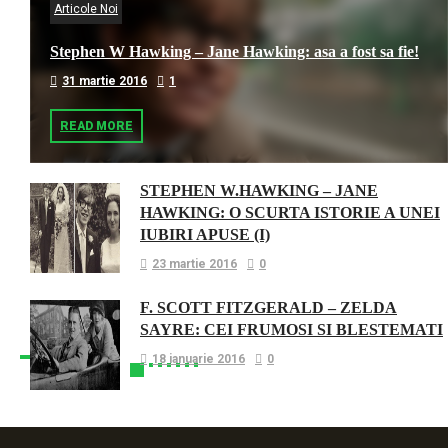
Articole Noi
Stephen W Hawking – Jane Hawking: asa a fost sa fie!
31 martie 2016
1
READ MORE
STEPHEN W.HAWKING – JANE
HAWKING: O SCURTA ISTORIE A UNEI
IUBIRI APUSE (I)
23 martie 2016
0
F. SCOTT FITZGERALD – ZELDA
SAYRE: CEI FRUMOSI SI BLESTEMATI
18 ianuarie 2016
0