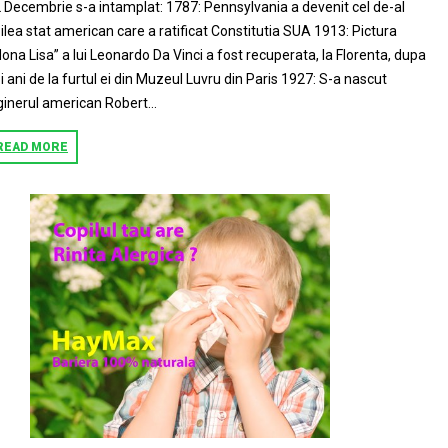
 Decembrie s-a intamplat: 1787: Pennsylvania a devenit cel de-al
ilea stat american care a ratificat Constitutia SUA 1913: Pictura
ona Lisa” a lui Leonardo Da Vinci a fost recuperata, la Florenta, dupa
i ani de la furtul ei din Muzeul Luvru din Paris 1927: S-a nascut
ginerul american Robert...
READ MORE