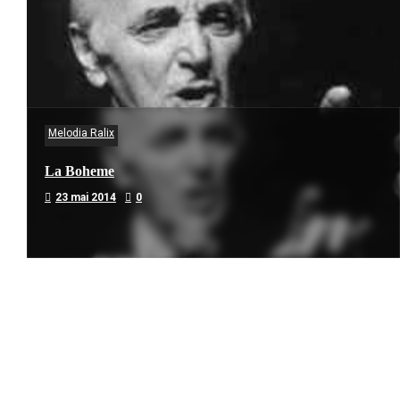
Melodia Ralix
La Boheme
23 mai 2014
0