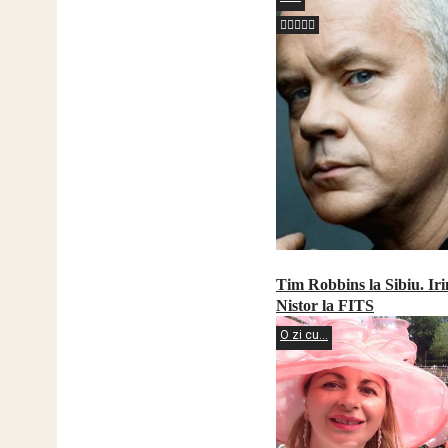
Tim Robbins la Sibiu. Ir
Nistor la FITS
O zi cu...