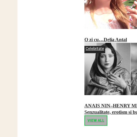
O zi cu…Delia Antal
Celebritate
ANAIS NIN–HENRY M
Senzualitate, erotism si b
VIEW ALL