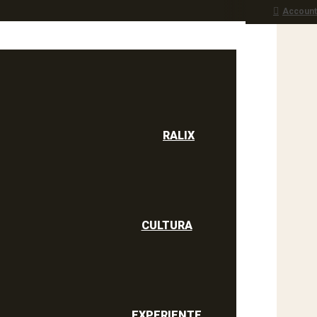
Account
RALIX
culine
RALIX
CULTURA
EXPERIENTE