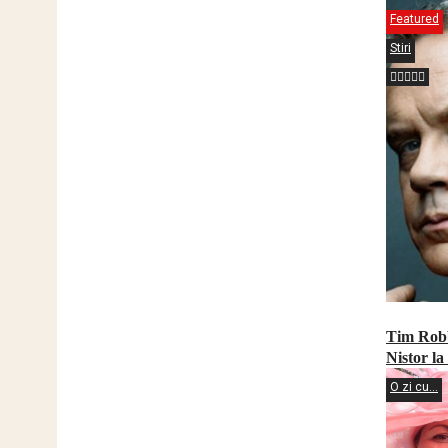
Featured
Stiri
Tim Robb
Nistor l
O zi cu...