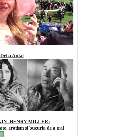
Delia Antal
e
NIN–HENRY MILLER:
ate, erotism si bucuria de a trai
L