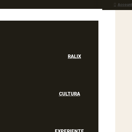
Account
RALIX
culine
RALIX
CULTURA
EXPERIENTE