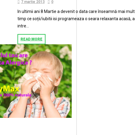
7 martie 2013
0
In ultimii ani 8 Martie a devenit o data care înseamnă mai mult 
timp ce soții/iubitii isi programeaza o seara relaxanta acasă, act
intre...
READ MORE