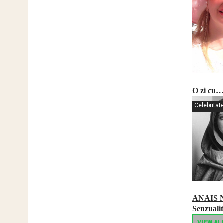
O zi cu…
Celebritat
ANAIS 
Senzualit
VIEW AL