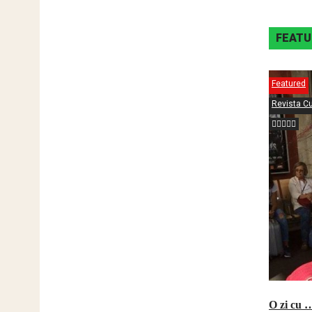
FEATU
Featured
Revista Cu
O zi cu 