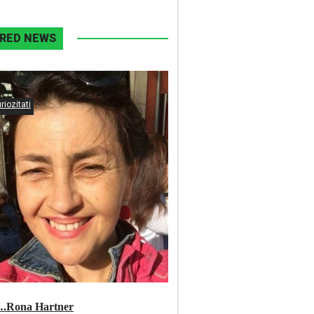
RED NEWS
riozitati
….Rona Hartner