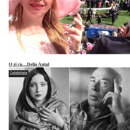
O zi cu…Delia Antal
Celebritate