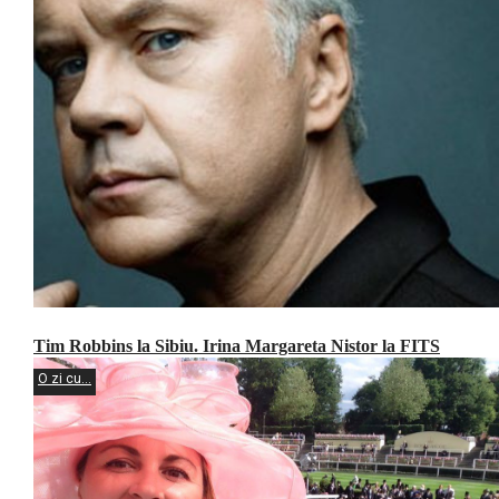
Tim Robbins la Sibiu. Irina Margareta Nistor la FITS
O zi cu...