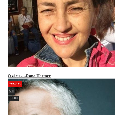
O zi cu ….Rona Hartner
Featured
Stiri