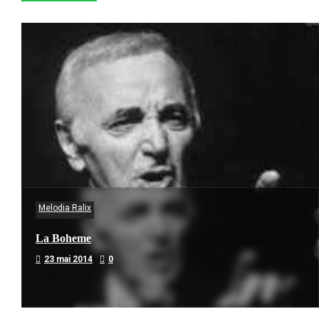
Melodia Ralix
La Boheme
23 mai 2014
0