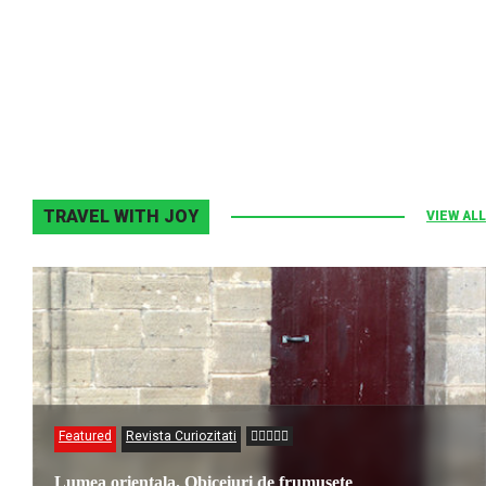
Melodia Ralix
Elton John–Home Again
2 noiembrie 2013
0
TRAVEL WITH JOY
VIEW ALL
Featured
Revista Curiozitati
Lumea orientala. Obiceiuri de frumusete