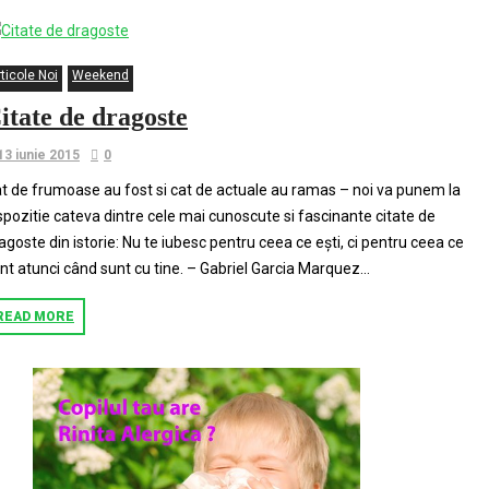
ticole Noi
Weekend
itate de dragoste
13 iunie 2015
0
t de frumoase au fost si cat de actuale au ramas – noi va punem la
spozitie cateva dintre cele mai cunoscute si fascinante citate de
agoste din istorie: Nu te iubesc pentru ceea ce ești, ci pentru ceea ce
nt atunci când sunt cu tine. – Gabriel Garcia Marquez...
READ MORE