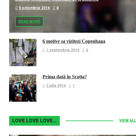
5 octombrie 2016
0
READ MORE
6 motive sa vizitezi Copenhaga
1 septembrie 2016
0
Prima dată în Scoția?
2 iulie 2016
1
LOVE LOVE LOVE…
VIEW ALL