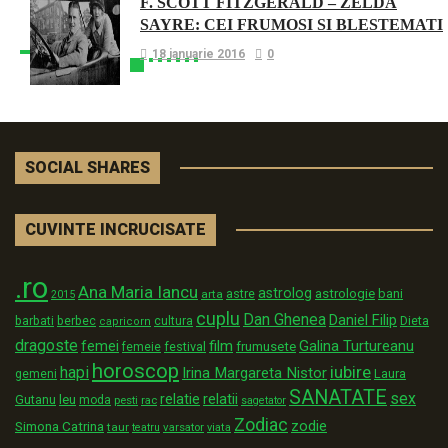
F. SCOTT FITZGERALD – ZELDA
SAYRE: CEI FRUMOSI SI BLESTEMATI
18 ianuarie 2016
0
SOCIAL SHARES
CUVINTE INCRUCISATE
.ro
Ana Maria Iancu
astrolog
astrologie
astre
bani
arta
2015
cuplu
Dan Ghenea
Daniel Filip
Dieta
barbati
berbec
cultura
capricorn
dragoste
film
Galina Turtureanu
femei
festival
frumusete
femeie
horoscop
iubire
hapi
Irina Margareta Nistor
Laura
gemeni
SANATATE
sex
relatii
relatie
Gutanu
leu
moda
pesti
rac
sagetator
Zodiac
zodie
Simona Catrina
taur
varsator
teatru
viata