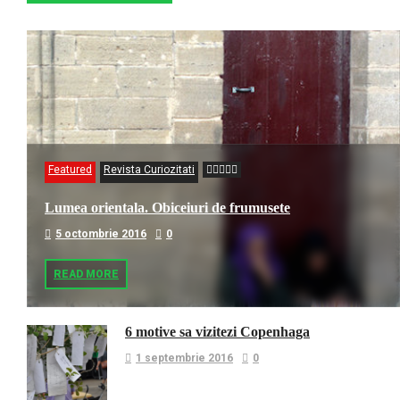
Featured
Revista Curiozitati
Lumea orientala. Obiceiuri de frumusete
5 octombrie 2016
0
READ MORE
6 motive sa vizitezi Copenhaga
1 septembrie 2016
0