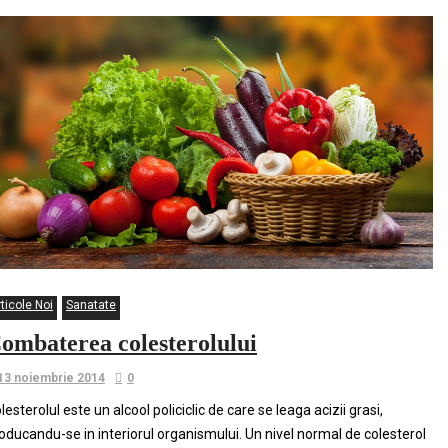
ticole Noi
Sanatate
ombaterea colesterolului
13 noiembrie 2014
0
lesterolul este un alcool policiclic de care se leaga acizii grasi,
oducandu-se in interiorul organismului. Un nivel normal de colesterol