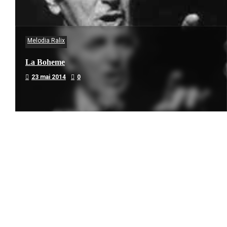
Melodia Ralix
La Boheme
23 mai 2014
0