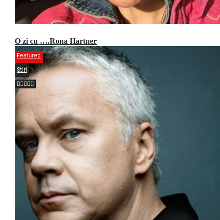
O zi cu ….Rona Hartner
Featured
Stiri