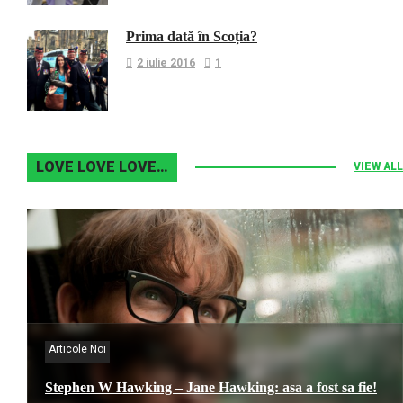
Prima dată în Scoția?
2 iulie 2016
1
LOVE LOVE LOVE…
VIEW ALL
Articole Noi
Stephen W Hawking – Jane Hawking: asa a fost sa fie!