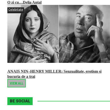
O zi cu…Delia Antal
Celebritate
ANAIS NIN–HENRY MILLER: Senzualitate, erotism si
bucuria de a trai
VIEW ALL
BE SOCIAL