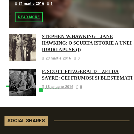
31 martie 2016
1
READ MORE
STEPHEN W.HAWKING – JANE
HAWKING: O SCURTA ISTORIE A UNEI
IUBIRI APUSE (I)
23 martie 2016
0
F. SCOTT FITZGERALD – ZELDA
SAYRE: CEI FRUMOSI SI BLESTEMATI
18 ianuarie 2016
0
SOCIAL SHARES