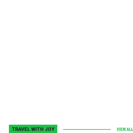
Melodia Ralix
Elton John–Home Again
2 noiembrie 2013
0
TRAVEL WITH JOY
VIEW ALL