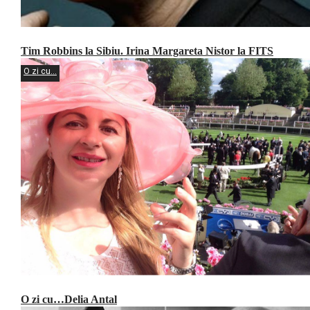
Tim Robbins la Sibiu. Irina Margareta Nistor la FITS
O zi cu...
O zi cu…Delia Antal