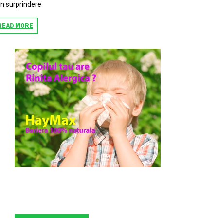
in surprindere
READ MORE