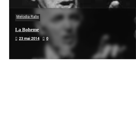
Melodia Ralix
La Boheme
23 mai 2014
0