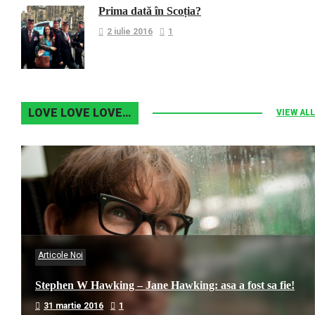
Prima dată în Scoția?
2 iulie 2016
1
LOVE LOVE LOVE…
VIEW ALL
Articole Noi
Stephen W Hawking – Jane Hawking: asa a fost sa fie!
31 martie 2016
1