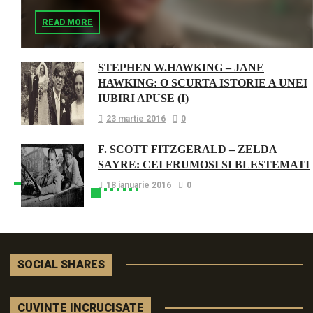
READ MORE
STEPHEN W.HAWKING – JANE
HAWKING: O SCURTA ISTORIE A UNEI
IUBIRI APUSE (I)
23 martie 2016
0
F. SCOTT FITZGERALD – ZELDA
SAYRE: CEI FRUMOSI SI BLESTEMATI
18 ianuarie 2016
0
SOCIAL SHARES
CUVINTE INCRUCISATE