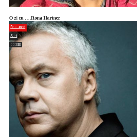
O zi cu ….Rona Hartner
Featured
Stiri