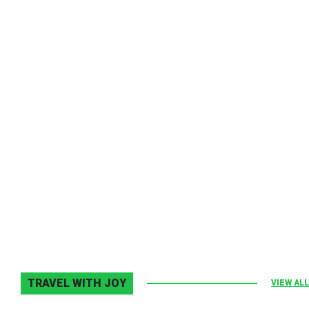
Melodia Ralix
Elton John–Home Again
2 noiembrie 2013
0
TRAVEL WITH JOY
VIEW ALL