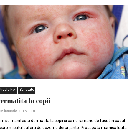
ticole Noi
Sanatate
ermatita la copii
25 ianuarie 2016
0
m se manifesta dermatita la copii si ce ne ramane de facut in cazul
 care micutul sufera de eczeme deranjante. Proaspata mamica luata