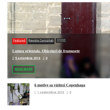
Featured
Revista Curiozitati
Lumea orientala. Obiceiuri de frumusete
5 octombrie 2016
0
READ MORE
6 motive sa vizitezi Copenhaga
1 septembrie 2016
0