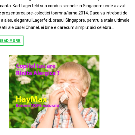
canta. Karl Lagerfeld si-a condus sirenele in Singapore unde a avut
c prezentarea pre-colectiei toamna/iarna 2014. Daca va intrebati de
 a ales, elegantul Lagerfeld, orasul Singapore, pentru a etala ultimele
eatii ale casei Chanel, ei bine e oarecum simplu: aici celebra...
READ MORE