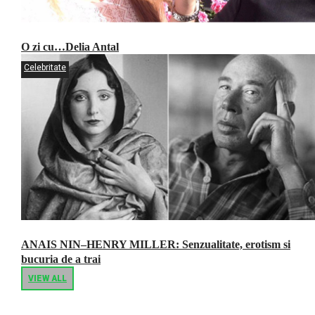
O zi cu…Delia Antal
Celebritate
ANAIS NIN–HENRY MILLER: Senzualitate, erotism si
bucuria de a trai
VIEW ALL