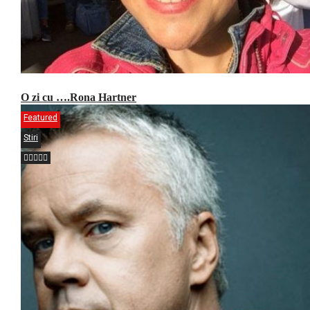
O zi cu ….Rona Hartner
Featured
Stiri