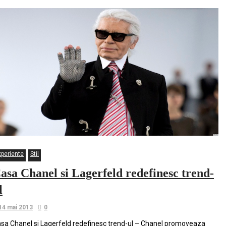
xperiente
Stil
asa Chanel si Lagerfeld redefinesc trend-
l
14 mai 2013
0
sa Chanel si Lagerfeld redefinesc trend-ul – Chanel promoveaza