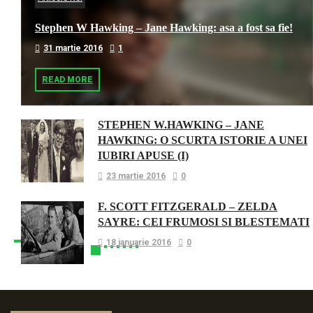
Stephen W Hawking – Jane Hawking: asa a fost sa fie!
31 martie 2016
1
READ MORE
STEPHEN W.HAWKING – JANE
HAWKING: O SCURTA ISTORIE A UNEI
IUBIRI APUSE (I)
23 martie 2016
0
F. SCOTT FITZGERALD – ZELDA
SAYRE: CEI FRUMOSI SI BLESTEMATI
18 ianuarie 2016
0