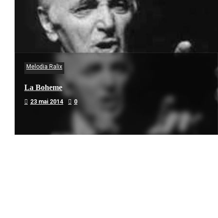
Melodia Ralix
La Boheme
23 mai 2014
0