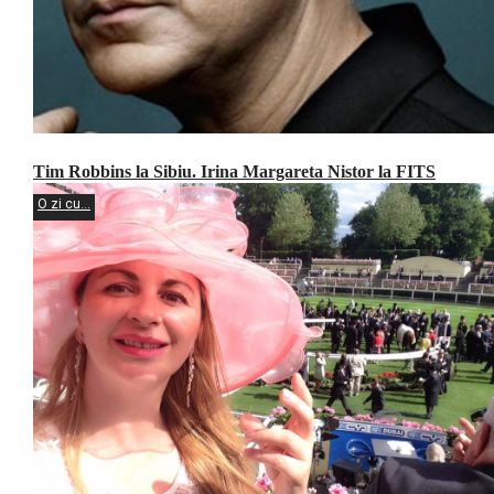
Tim Robbins la Sibiu. Irina Margareta Nistor la FITS
O zi cu...