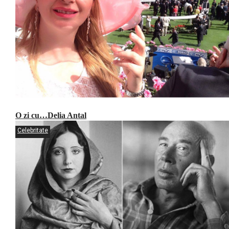
O zi cu…Delia Antal
Celebritate