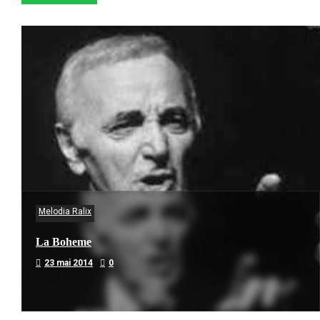
Melodia Ralix
La Boheme
23 mai 2014
0