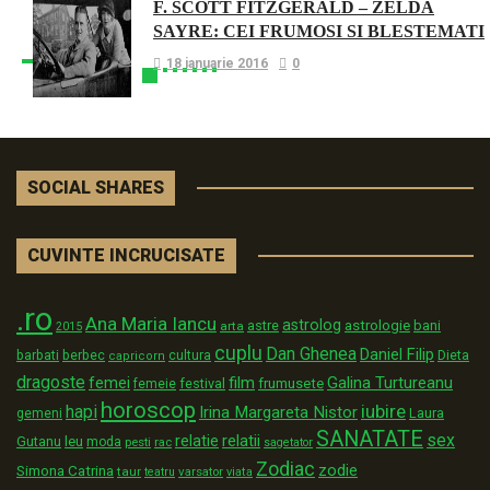
F. SCOTT FITZGERALD – ZELDA
SAYRE: CEI FRUMOSI SI BLESTEMATI
18 ianuarie 2016
0
SOCIAL SHARES
CUVINTE INCRUCISATE
.ro
Ana Maria Iancu
astrolog
astrologie
astre
bani
arta
2015
cuplu
Dan Ghenea
Daniel Filip
Dieta
barbati
berbec
cultura
capricorn
dragoste
film
Galina Turtureanu
femei
festival
frumusete
femeie
horoscop
iubire
hapi
Irina Margareta Nistor
Laura
gemeni
SANATATE
sex
relatii
relatie
Gutanu
leu
moda
pesti
rac
sagetator
Zodiac
zodie
Simona Catrina
taur
varsator
teatru
viata