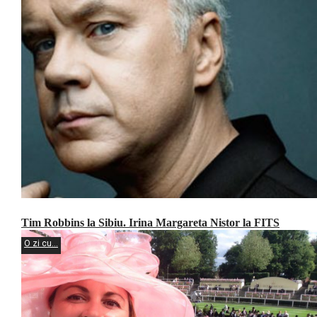
Tim Robbins la Sibiu. Irina Margareta Nistor la FITS
O zi cu...