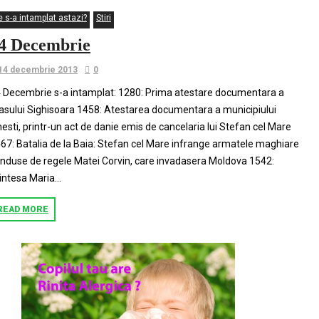
e s-a intamplat astazi?
Stiri
4 Decembrie
14 decembrie 2013
0
 Decembrie s-a intamplat: 1280: Prima atestare documentara a
asului Sighisoara 1458: Atestarea documentara a municipiului
esti, printr-un act de danie emis de cancelaria lui Stefan cel Mare
67: Batalia de la Baia: Stefan cel Mare infrange armatele maghiare
nduse de regele Matei Corvin, care invadasera Moldova 1542:
intesa Maria...
READ MORE