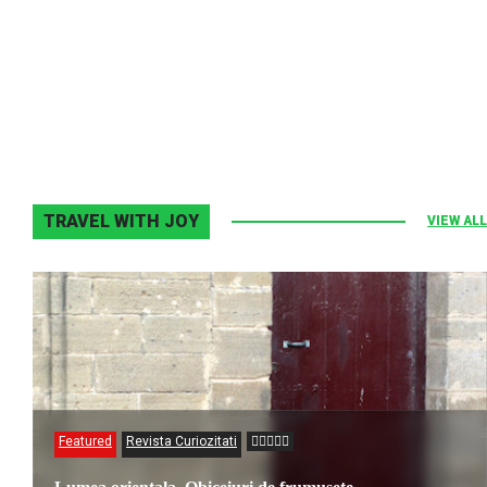
Melodia Ralix
Elton John–Home Again
2 noiembrie 2013
0
TRAVEL WITH JOY
VIEW ALL
Featured
Revista Curiozitati