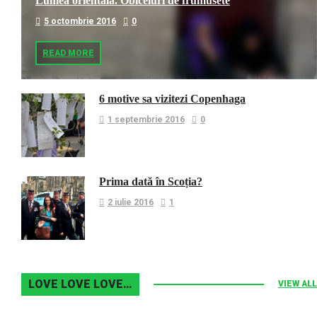
Lumea orientala. Obiceiuri de frumusete
5 octombrie 2016
0
READ MORE
6 motive sa vizitezi Copenhaga
1 septembrie 2016
0
Prima dată în Scoția?
2 iulie 2016
1
LOVE LOVE LOVE…
VIEW ALL