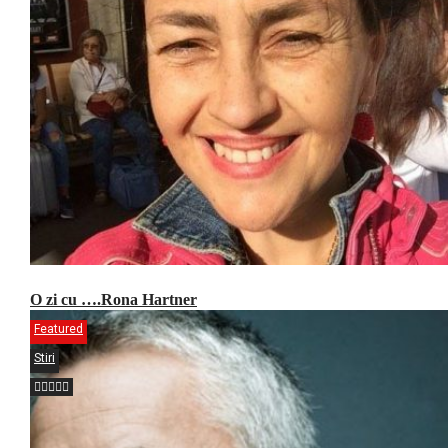
O zi cu ….Rona Hartner
Featured
Stiri