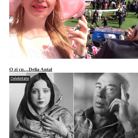
O zi cu…Delia Antal
Celebritate