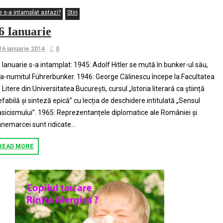
e s-a intamplat astazi?
Stiri
6 Ianuarie
16 ianuarie 2014
0
 Ianuarie s-a intamplat: 1945: Adolf Hitler se mută în bunker-ul său,
a-numitul Führerbunker. 1946: George Călinescu începe la Facultatea
 Litere din Universitatea București, cursul „Istoria literară ca știință
efabilă și sinteză epică” cu lecția de deschidere intitulată „Sensul
asicismului”. 1965: Reprezentanțele diplomatice ale României și
nemarcei sunt ridicate...
READ MORE