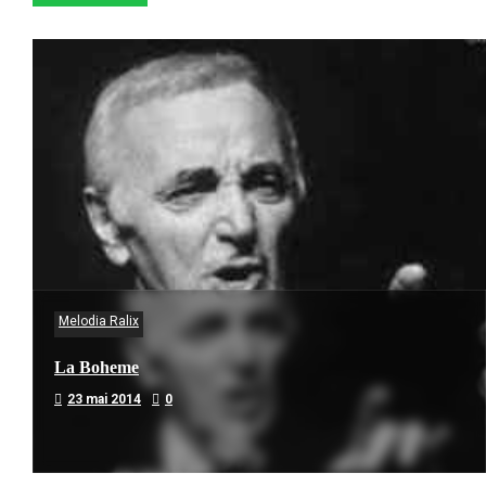
Melodia Ralix
La Boheme
23 mai 2014
0