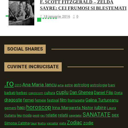
F. SCOTT FITZGERALD – ZELDA
SAYRE: CEI FRUMOSI SI BLESTEMATI
18 ianuarie 2016
0
SOCIAL SHARES
CUVINTE INCRUCISATE
.ro
Ana Maria Iancu
astrolog
astrologie
astre
bani
arta
2015
cuplu
Dan Ghenea
Daniel Filip
Dieta
barbati
berbec
cultura
capricorn
dragoste
film
Galina Turtureanu
femei
festival
frumusete
femeie
horoscop
iubire
hapi
Irina Margareta Nistor
Laura
gemeni
SANATATE
sex
relatii
relatie
Gutanu
leu
moda
pesti
rac
sagetator
Zodiac
zodie
Simona Catrina
taur
varsator
teatru
viata