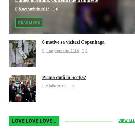
Lumea orientala. Obiceiuri de frumusete
5 octombrie 2016
0
READ MORE
6 motive sa vizitezi Copenhaga
1 septembrie 2016
0
Prima dată în Scoția?
2 iulie 2016
1
LOVE LOVE LOVE…
VIEW ALL