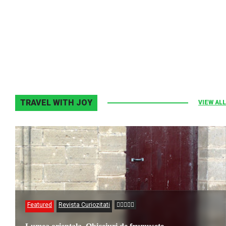
Melodia Ralix
Elton John–Home Again
2 noiembrie 2013
0
TRAVEL WITH JOY
VIEW ALL
Featured
Revista Curiozitati