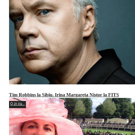
Tim Robbins la Sibiu. Irina Margareta Nistor la FITS
O zi cu...