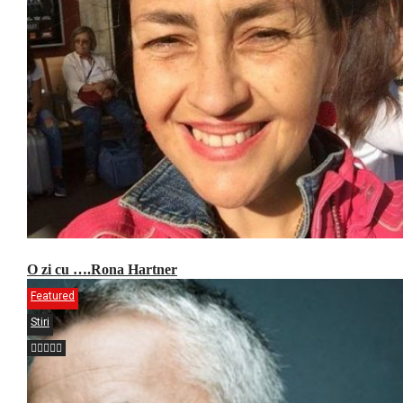
O zi cu ….Rona Hartner
Featured
Stiri