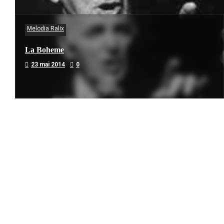
Melodia Ralix
La Boheme
23 mai 2014
0