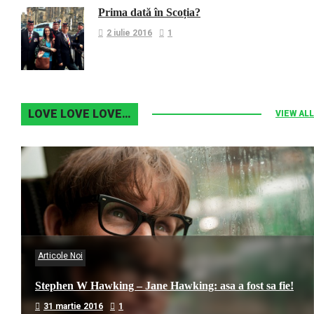
Prima dată în Scoția?
2 iulie 2016
1
LOVE LOVE LOVE…
VIEW ALL
Articole Noi
Stephen W Hawking – Jane Hawking: asa a fost sa fie!
31 martie 2016
1