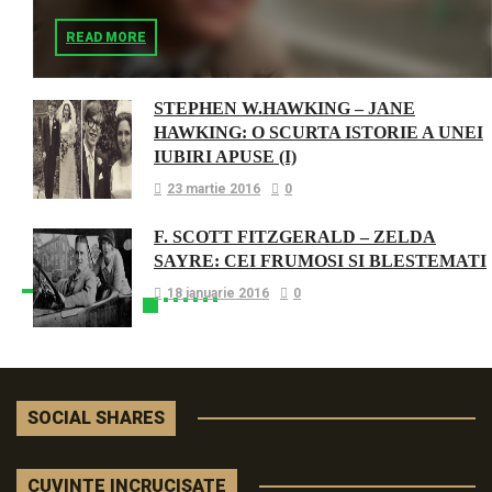
READ MORE
STEPHEN W.HAWKING – JANE
HAWKING: O SCURTA ISTORIE A UNEI
IUBIRI APUSE (I)
23 martie 2016
0
F. SCOTT FITZGERALD – ZELDA
SAYRE: CEI FRUMOSI SI BLESTEMATI
18 ianuarie 2016
0
SOCIAL SHARES
CUVINTE INCRUCISATE