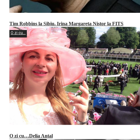
Tim Robbins la Sibiu. Irina Margareta Nistor la FITS
O zi cu...
O zi cu…Delia Antal