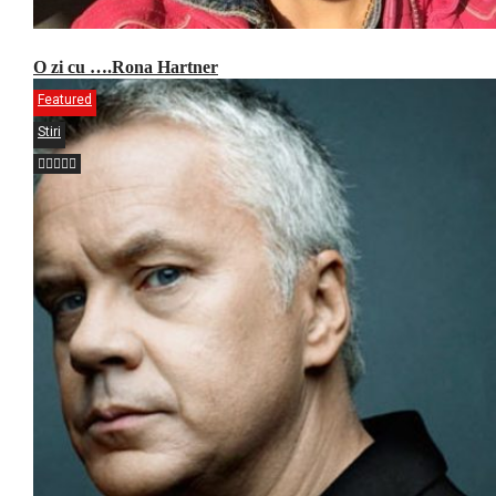
O zi cu ….Rona Hartner
Featured
Stiri