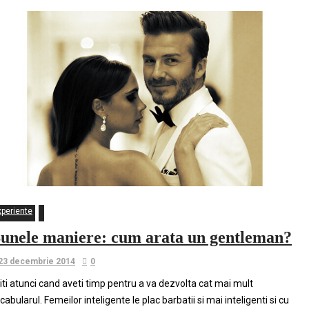
xperiente
unele maniere: cum arata un gentleman?
23 decembrie 2014
0
titi atunci cand aveti timp pentru a va dezvolta cat mai mult
cabularul. Femeilor inteligente le plac barbatii si mai inteligenti si cu