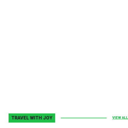
Melodia Ralix
Elton John–Home Again
2 noiembrie 2013
0
TRAVEL WITH JOY
VIEW ALL