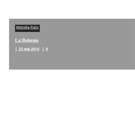
Melodia Ralix
La Boheme
23 mai 2014
0