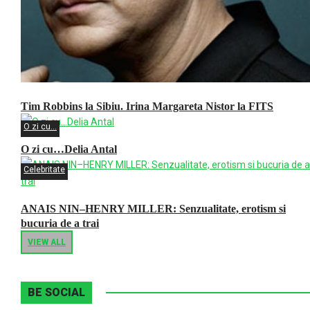
Tim Robbins la Sibiu. Irina Margareta Nistor la FITS
O zi cu...
O zi cu…Delia Antal
Celebritate
ANAIS NIN–HENRY MILLER: Senzualitate, erotism si
bucuria de a trai
VIEW ALL
BE SOCIAL