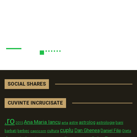
SOCIAL SHARES
CUVINTE INCRUCISATE
.ro
Ana Maria Iancu
astrolog
astrologie
astre
bani
arta
2015
cuplu
Dan Ghenea
Daniel Filip
Dieta
barbati
berbec
cultura
capricorn