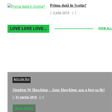
Prima dată în Scoția?
2 iulie 2016
1
LOVE LOVE LOVE…
VIEW ALL
Articole Noi
Stephen W Hawking – Jane Hawking: asa a fost sa fie!
31 martie 2016
1
READ MORE