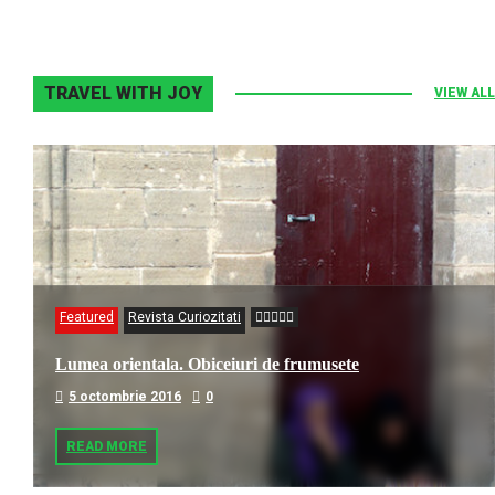
TRAVEL WITH JOY
VIEW ALL
Featured
Revista Curiozitati
Lumea orientala. Obiceiuri de frumusete
5 octombrie 2016
0
READ MORE