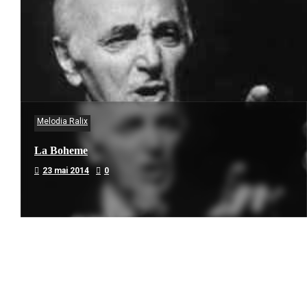
Melodia Ralix
La Boheme
23 mai 2014
0