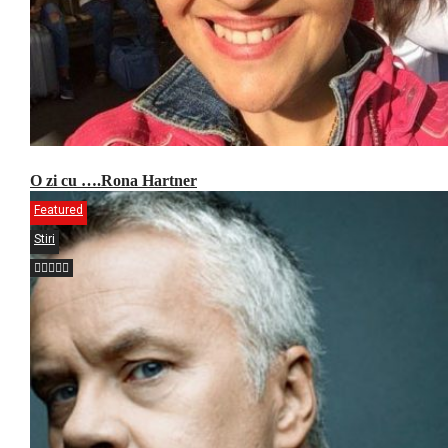
O zi cu ….Rona Hartner
Featured
Stiri