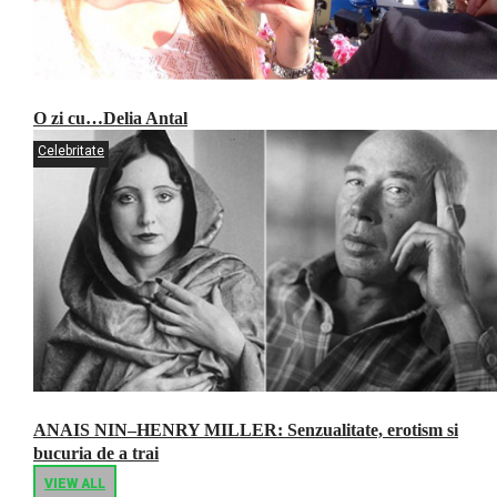
O zi cu…Delia Antal
Celebritate
ANAIS NIN–HENRY MILLER: Senzualitate, erotism si
bucuria de a trai
VIEW ALL