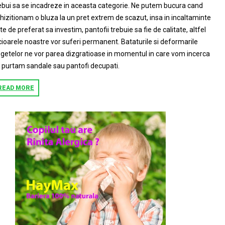
ebui sa se incadreze in aceasta categorie. Ne putem bucura cand
hizitionam o bluza la un pret extrem de scazut, insa in incaltaminte
te de preferat sa investim, pantofii trebuie sa fie de calitate, altfel
cioarele noastre vor suferi permanent. Bataturile si deformarile
getelor ne vor parea dizgratioase in momentul in care vom incerca
 purtam sandale sau pantofi decupati.
READ MORE