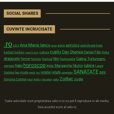
SOCIAL SHARES
CUVINTE INCRUCISATE
.ro
Ana Maria Iancu
astrolog
astrologie
astre
bani
arta
2015
cuplu
Dan Ghenea
Daniel Filip
Dieta
barbati
berbec
cultura
capricorn
dragoste
film
Galina Turtureanu
femei
festival
frumusete
femeie
horoscop
iubire
hapi
Irina Margareta Nistor
Laura
gemeni
SANATATE
sex
relatii
relatie
Gutanu
leu
moda
pesti
rac
sagetator
Zodiac
zodie
Simona Catrina
taur
varsator
teatru
viata
Toate articolele sunt proprietatea ralix.ro si nu pot fi reproduse in alt mediu,
fara acordul scris al ralix.ro