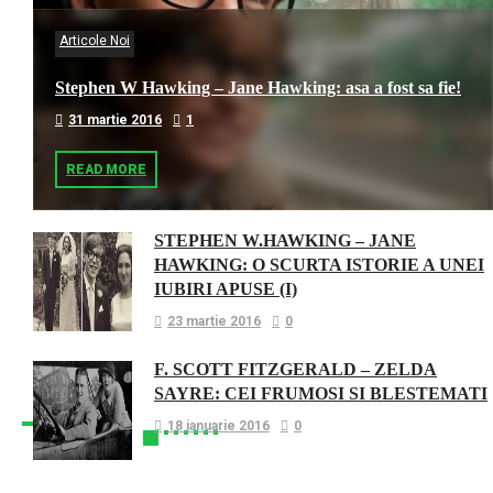
Articole Noi
Stephen W Hawking – Jane Hawking: asa a fost sa fie!
31 martie 2016
1
READ MORE
STEPHEN W.HAWKING – JANE
HAWKING: O SCURTA ISTORIE A UNEI
IUBIRI APUSE (I)
23 martie 2016
0
F. SCOTT FITZGERALD – ZELDA
SAYRE: CEI FRUMOSI SI BLESTEMATI
18 ianuarie 2016
0