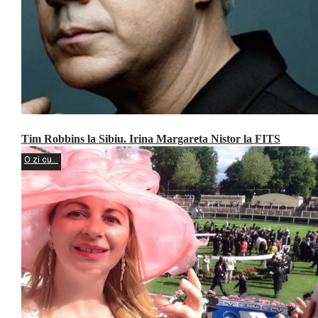
Tim Robbins la Sibiu. Irina Margareta Nistor la FITS
O zi cu...