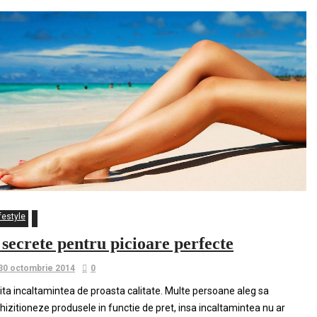
festyle
 secrete pentru picioare perfecte
30 octombrie 2014
0
ita incaltamintea de proasta calitate. Multe persoane aleg sa
hizitioneze produsele in functie de pret, insa incaltamintea nu ar