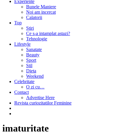
Experiente
Bunele Maniere
Noi am incercat
Calatorii
Top
Stiri
Ce s-a intamplat astazi?
Tehnologie
Lifestyle
Sanatate
Beauty
Sport
Stil
Dieta
Weekend
Celebritate
O zi cu…
Contact
Advertise Here
Revista curiozitatilor Feminine
imaturitate