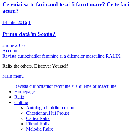
Ce voiai sa te faci cand te-ai fi facut mare? Ce te faci
acum?
13 iulie 2016
1
Prima dată în Scoția?
2 iulie 2016
1
Account
Revista curiozitatilor feminine si a dilemelor masculine
RALIX
Ralix the others. Discover Yourself
Main menu
Revista curiozitatilor feminine si a dilemelor masculine
Homepage
Ralix
Cultura
Antologia iubirilor celebre
Chestionarul lui Proust
Cartea Ralix
Filmul Ralix
Melodia Ralix