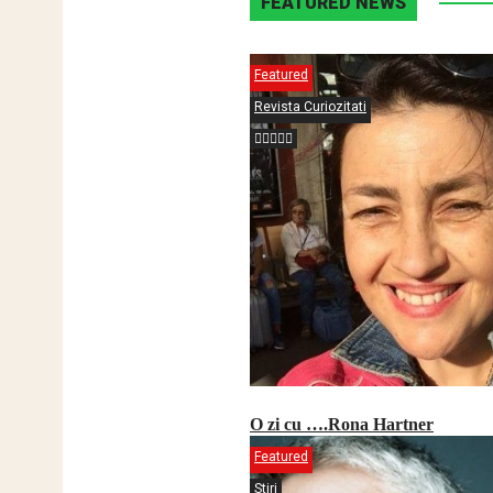
FEATURED NEWS
Featured
Revista Curiozitati
O zi cu ….Rona Hartner
Featured
Stiri