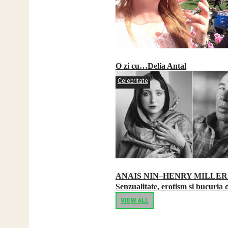
O zi cu…Delia Antal
Celebritate
ANAIS NIN–HENRY MILLER
Senzualitate, erotism si bucuria d
VIEW ALL