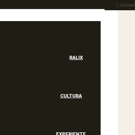
Account
RALIX
culine
RALIX
CULTURA
EXPERIENTE