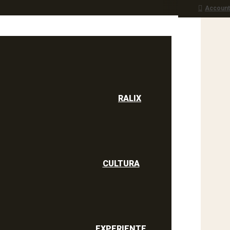
Account
RALIX
culine
RALIX
CULTURA
EXPERIENTE