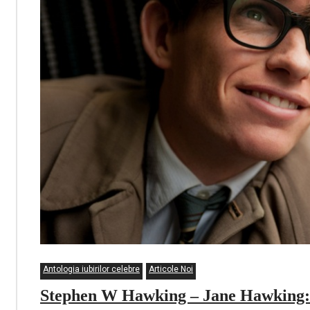
Antologia iubirilor celebre
Articole Noi
Stephen W Hawking – Jane Hawking: as