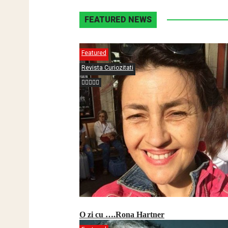
FEATURED NEWS
Featured
Revista Curiozitati
O zi cu ….Rona Hartner