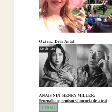
O zi cu…Delia Antal
Celebritate
ANAIS NIN–HENRY MILLER:
Senzualitate, erotism si bucuria de a trai
VIEW ALL