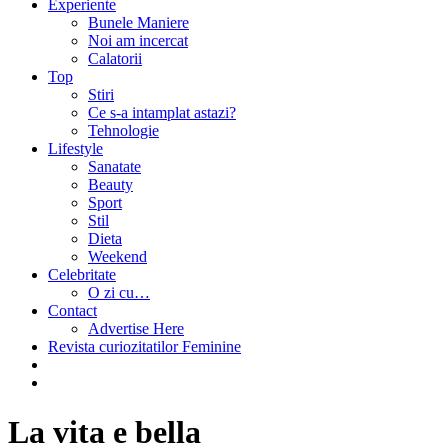
Experiente
Bunele Maniere
Noi am incercat
Calatorii
Top
Stiri
Ce s-a intamplat astazi?
Tehnologie
Lifestyle
Sanatate
Beauty
Sport
Stil
Dieta
Weekend
Celebritate
O zi cu…
Contact
Advertise Here
Revista curiozitatilor Feminine
La vita e bella