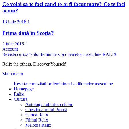
Ce voiai sa te faci cand te-ai fi facut mare? Ce te faci
acum?
13 iulie 2016
1
Prima dată în Scoția?
2 iulie 2016
1
Account
Revista curiozitatilor feminine si a dilemelor masculine
RALIX
Ralix the others. Discover Yourself
Main menu
Revista curiozitatilor feminine si a dilemelor masculine
Homepage
Ralix
Cultura
Antologia iubirilor celebre
Chestionarul lui Proust
Cartea Ralix
Filmul Ralix
Melodia Ralix