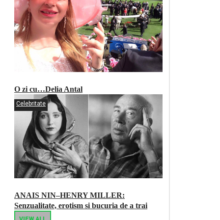
O zi cu…Delia Antal
Celebritate
ANAIS NIN–HENRY MILLER:
Senzualitate, erotism si bucuria de a trai
VIEW ALL