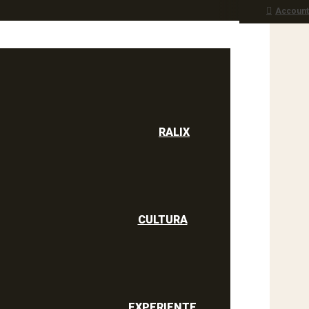
Account
RALIX
culine
RALIX
CULTURA
EXPERIENTE