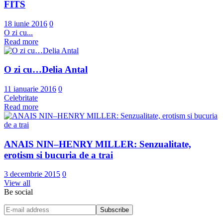
FITS
18 iunie 2016
0
O zi cu...
Read more
O zi cu…Delia Antal
11 ianuarie 2016
0
Celebritate
Read more
ANAIS NIN–HENRY MILLER: Senzualitate,
erotism si bucuria de a trai
3 decembrie 2015
0
View all
Be social