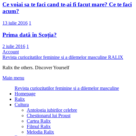
Ce voiai sa te faci cand te-ai fi facut mare? Ce te faci
acum?
13 iulie 2016
1
Prima dată în Scoția?
2 iulie 2016
1
Account
Revista curiozitatilor feminine si a dilemelor masculine
RALIX
Ralix the others. Discover Yourself
Main menu
Revista curiozitatilor feminine si a dilemelor masculine
Homepage
Ralix
Cultura
Antologia iubirilor celebre
Chestionarul lui Proust
Cartea Ralix
Filmul Ralix
Melodia Ralix