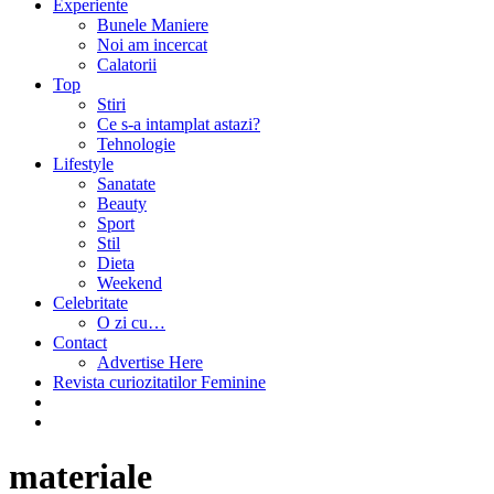
Experiente
Bunele Maniere
Noi am incercat
Calatorii
Top
Stiri
Ce s-a intamplat astazi?
Tehnologie
Lifestyle
Sanatate
Beauty
Sport
Stil
Dieta
Weekend
Celebritate
O zi cu…
Contact
Advertise Here
Revista curiozitatilor Feminine
materiale