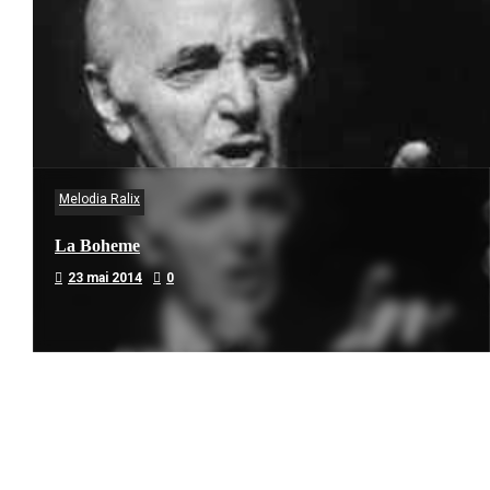
Melodia Ralix
La Boheme
23 mai 2014
0