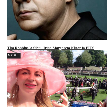
Tim Robbins la Sibiu. Irina Margareta Nistor la FITS
O zi cu...