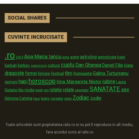
SOCIAL SHARES
CUVINTE INCRUCISATE
.ro
Ana Maria Iancu
astrolog
astrologie
astre
bani
arta
2015
cuplu
Dan Ghenea
Daniel Filip
Dieta
barbati
berbec
cultura
capricorn
dragoste
film
Galina Turtureanu
femei
festival
frumusete
femeie
horoscop
iubire
hapi
Irina Margareta Nistor
Laura
gemeni
SANATATE
sex
relatii
relatie
Gutanu
leu
moda
pesti
rac
sagetator
Zodiac
zodie
Simona Catrina
taur
varsator
teatru
viata
Toate articolele sunt proprietatea ralix.ro si nu pot fi reproduse in alt mediu,
fara acordul scris al ralix.ro