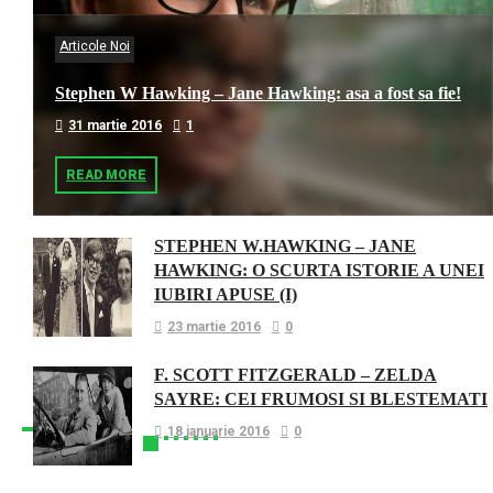
Articole Noi
Stephen W Hawking – Jane Hawking: asa a fost sa fie!
31 martie 2016
1
READ MORE
STEPHEN W.HAWKING – JANE
HAWKING: O SCURTA ISTORIE A UNEI
IUBIRI APUSE (I)
23 martie 2016
0
F. SCOTT FITZGERALD – ZELDA
SAYRE: CEI FRUMOSI SI BLESTEMATI
18 ianuarie 2016
0