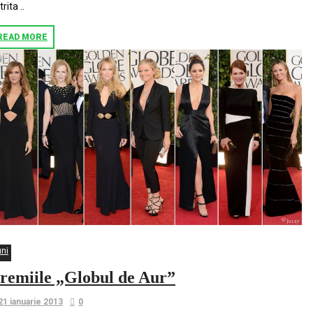
rita ..
READ MORE
uni
remiile „Globul de Aur”
21 ianuarie 2013
0