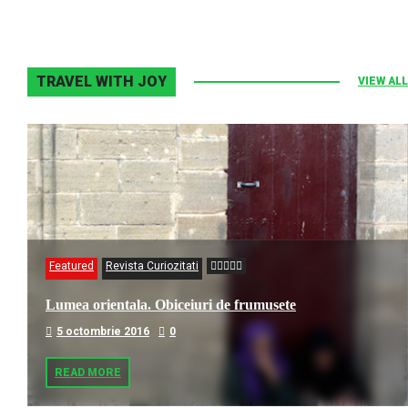
TRAVEL WITH JOY
VIEW ALL
Featured
Revista Curiozitati
Lumea orientala. Obiceiuri de frumusete
5 octombrie 2016
0
READ MORE