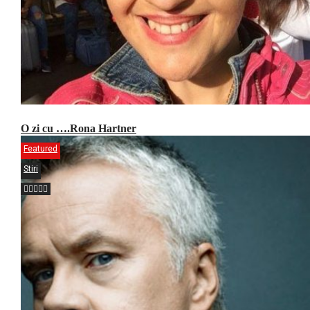
O zi cu ….Rona Hartner
Featured
Stiri