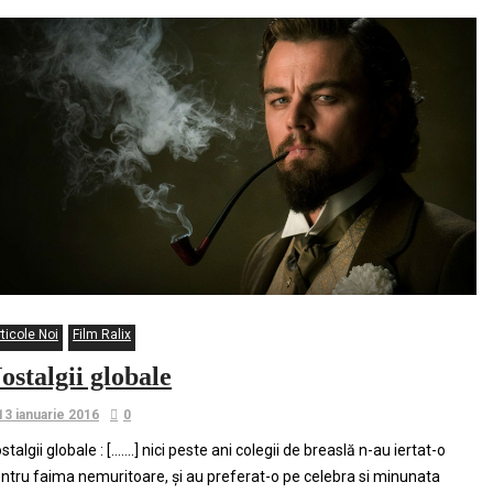
ticole Noi
Film Ralix
ostalgii globale
13 ianuarie 2016
0
stalgii globale : […….] nici peste ani colegii de breaslă n-au iertat-o
ntru faima nemuritoare, și au preferat-o pe celebra si minunata