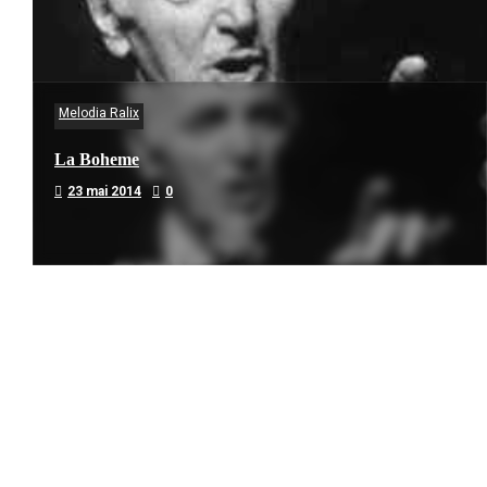
Melodia Ralix
La Boheme
23 mai 2014
0