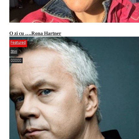
O zi cu ….Rona Hartner
Featured
Stiri