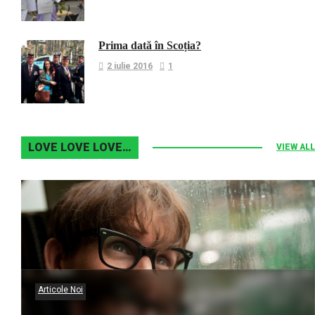
Prima dată în Scoția?
2 iulie 2016
1
LOVE LOVE LOVE…
VIEW ALL
Articole Noi