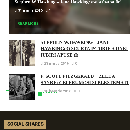
Stephen W Hawking – Jane Hawking: asa a fost sa fie!
31 martie 2016
1
READ MORE
STEPHEN W.HAWKING – JANE
HAWKING: O SCURTA ISTORIE A UNEI
IUBIRI APUSE (I)
23 martie 2016
0
F. SCOTT FITZGERALD – ZELDA
SAYRE: CEI FRUMOSI SI BLESTEMATI
18 ianuarie 2016
0
SOCIAL SHARES