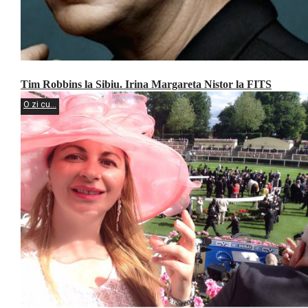
Tim Robbins la Sibiu. Irina Margareta Nistor la FITS
O zi cu...