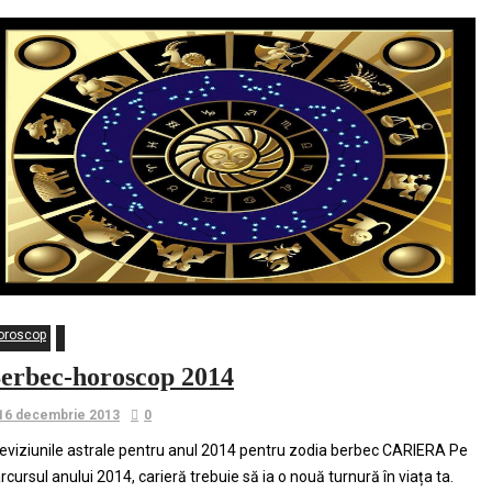
oroscop
erbec-horoscop 2014
16 decembrie 2013
0
eviziunile astrale pentru anul 2014 pentru zodia berbec CARIERA Pe
rcursul anului 2014, carieră trebuie să ia o nouă turnură în viața ta.