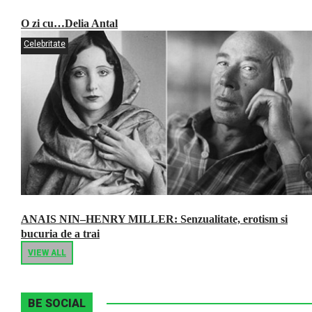
O zi cu…Delia Antal
Celebritate
ANAIS NIN–HENRY MILLER: Senzualitate, erotism si
bucuria de a trai
VIEW ALL
BE SOCIAL