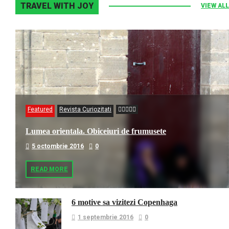
TRAVEL WITH JOY
VIEW ALL
Featured
Revista Curiozitati
Lumea orientala. Obiceiuri de frumusete
5 octombrie 2016
0
READ MORE
6 motive sa vizitezi Copenhaga
1 septembrie 2016
0