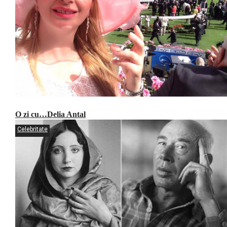
O zi cu…Delia Antal
Celebritate