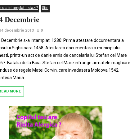
e s-a intamplat astazi?
Stiri
4 Decembrie
14 decembrie 2013
0
 Decembrie s-a intamplat: 1280: Prima atestare documentara a
asului Sighisoara 1458: Atestarea documentara a municipiului
esti, printr-un act de danie emis de cancelaria lui Stefan cel Mare
67: Batalia de la Baia: Stefan cel Mare infrange armatele maghiare
nduse de regele Matei Corvin, care invadasera Moldova 1542:
intesa Maria...
READ MORE