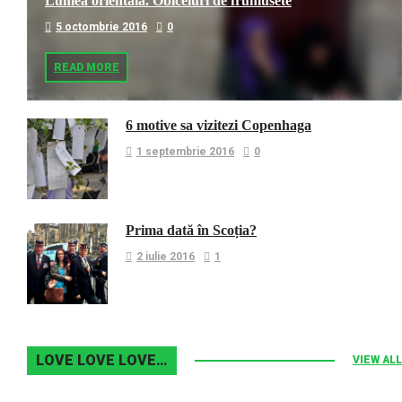
Lumea orientala. Obiceiuri de frumusete
5 octombrie 2016
0
READ MORE
6 motive sa vizitezi Copenhaga
1 septembrie 2016
0
Prima dată în Scoția?
2 iulie 2016
1
LOVE LOVE LOVE…
VIEW ALL