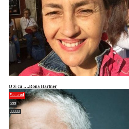
O zi cu ….Rona Hartner
Featured
Stiri