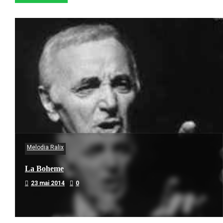
Melodia Ralix
La Boheme
23 mai 2014
0