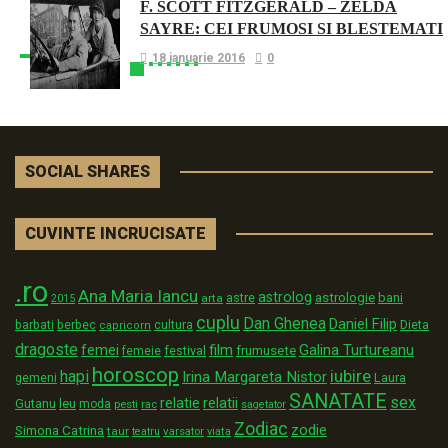
F. SCOTT FITZGERALD – ZELDA
SAYRE: CEI FRUMOSI SI BLESTEMATI
18 ianuarie 2016
0
SOCIAL SHARES
CUVINTE INCRUCISATE
.ro
Ana Maria Iancu
astrolog
astrologie
astre
bani
arta
2015
cuplu
Dan Ghenea
Daniel Filip
Dieta
barbati
berbec
cultura
capricorn
dragoste
film
Galina Turtureanu
femei
festival
frumusete
femeie
horoscop
iubire
hapi
Irina Margareta Nistor
Laura
gemeni
SANATATE
sex
relatii
relatie
Gutanu
leu
moda
pesti
rac
sagetator
Zodiac
zodie
Simona Catrina
taur
varsator
teatru
viata