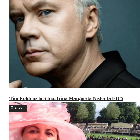
Tim Robbins la Sibiu. Irina Margareta Nistor la FITS
O zi cu...