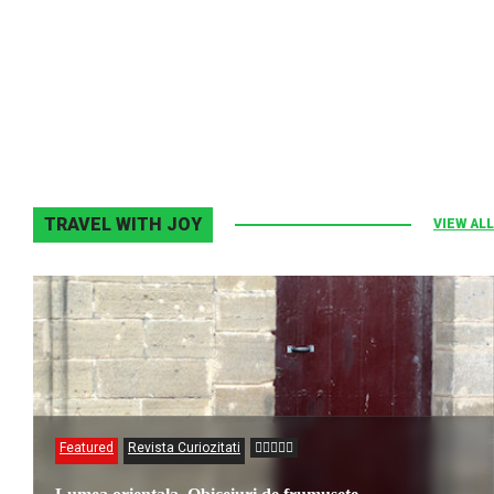
Melodia Ralix
Elton John–Home Again
2 noiembrie 2013
0
TRAVEL WITH JOY
VIEW ALL
Featured
Revista Curiozitati