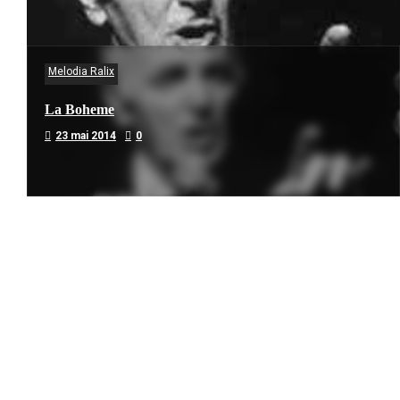
Melodia Ralix
La Boheme
23 mai 2014
0