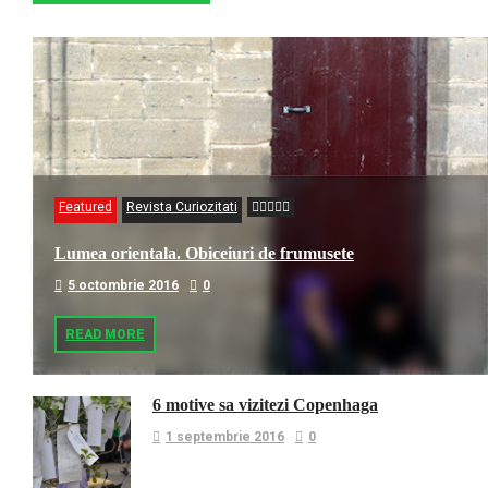
Featured
Revista Curiozitati
Lumea orientala. Obiceiuri de frumusete
5 octombrie 2016
0
READ MORE
6 motive sa vizitezi Copenhaga
1 septembrie 2016
0