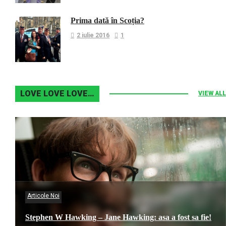
Prima dată în Scoția?
2 iulie 2016
1
LOVE LOVE LOVE…
VIEW ALL
Articole Noi
Stephen W Hawking – Jane Hawking: asa a fost sa fie!