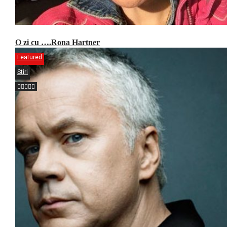
O zi cu ….Rona Hartner
Featured
Stiri