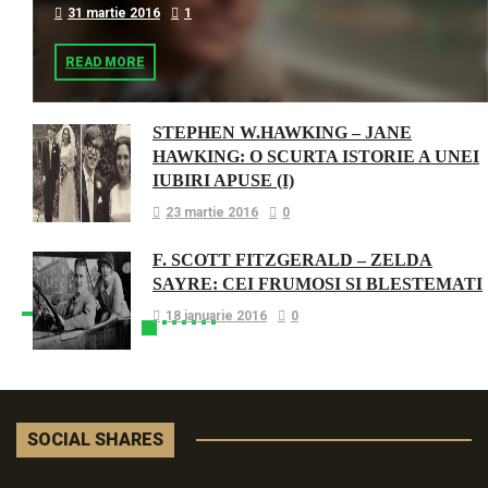
31 martie 2016
1
READ MORE
STEPHEN W.HAWKING – JANE
HAWKING: O SCURTA ISTORIE A UNEI
IUBIRI APUSE (I)
23 martie 2016
0
F. SCOTT FITZGERALD – ZELDA
SAYRE: CEI FRUMOSI SI BLESTEMATI
18 ianuarie 2016
0
SOCIAL SHARES