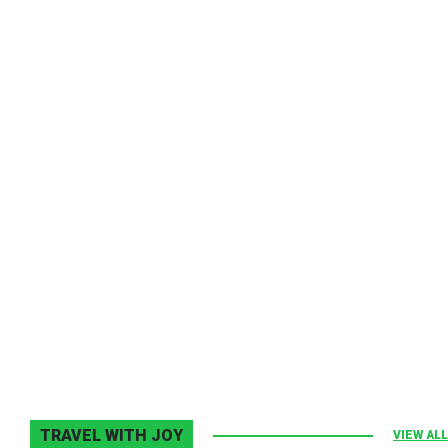
Melodia Ralix
Elton John–Home Again
2 noiembrie 2013
0
TRAVEL WITH JOY
VIEW ALL