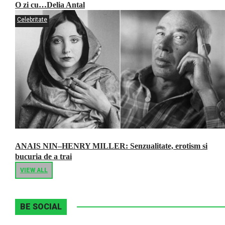
O zi cu…Delia Antal
Celebritate
ANAIS NIN–HENRY MILLER: Senzualitate, erotism si
bucuria de a trai
VIEW ALL
BE SOCIAL