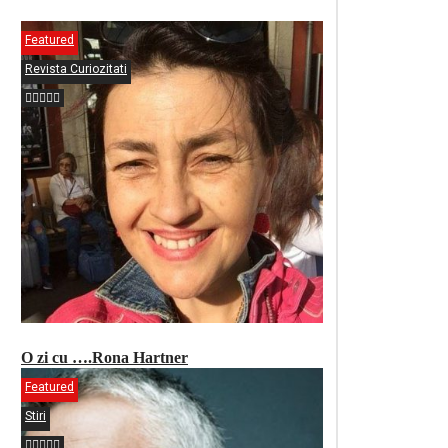
Featured
Revista Curiozitati
O zi cu ….Rona Hartner
Featured
Stiri