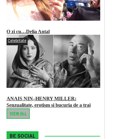
O zi cu…Delia Antal
Celebritate
ANAIS NIN–HENRY MILLER:
Senzualitate, erotism si bucuria de a trai
VIEW ALL
BE SOCIAL