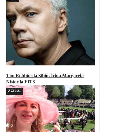
Tim Robbins la Sibiu. Irina Margareta
Nistor la FITS
O zi cu...