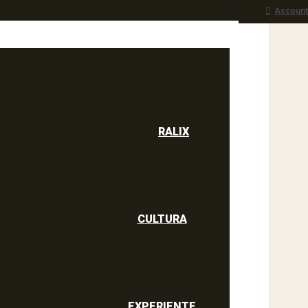
Account
RALIX
culine
RALIX
CULTURA
EXPERIENTE