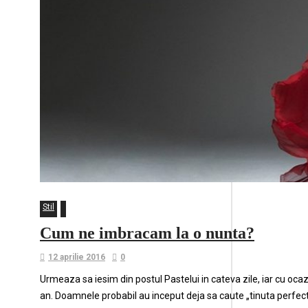
Stil
Cum ne imbracam la o nunta?
12 aprilie 2016
0
Urmeaza sa iesim din postul Pastelui in cateva zile, iar cu ocazia
an. Doamnele probabil au inceput deja sa caute „tinuta perfecta”