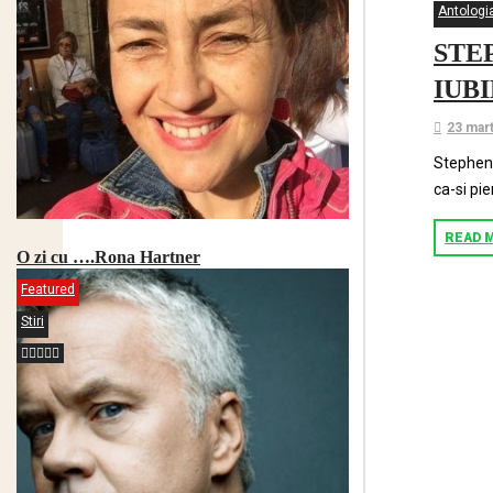
Antologia
STE
IUBI
23 mar
Stephen 
ca-si pie
READ 
O zi cu ….Rona Hartner
Featured
Stiri