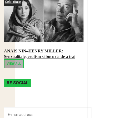
Celebritate
ANAIS NIN–HENRY MILLER:
Senzualitate, erotism si bucuria de a trai
VIEW ALL
BE SOCIAL