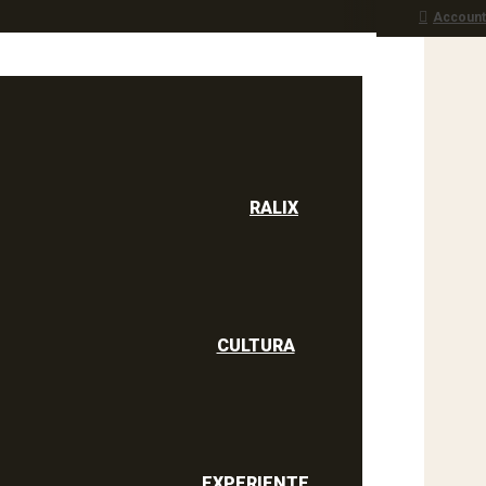
Account
RALIX
culine
RALIX
CULTURA
EXPERIENTE