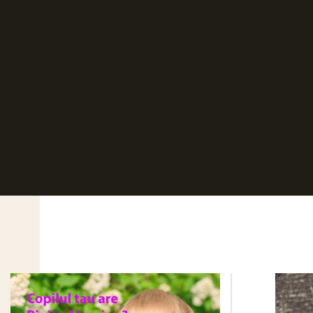
scleroza laterala am