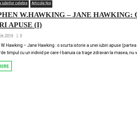
 iubirilor celebre
Articole Noi
PHEN W.HAWKING – JANE HAWKING: O
RI APUSE (I)
tie 2016
0
W. Hawking – Jane Hawking : o scurta istorie a unei iubiri apuse (partea 
rde timpul cu un individ pe care-l banuia ca trage zdravan la masea, nu va
MORE