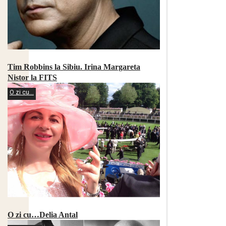
Tim Robbins la Sibiu. Irina Margareta
Nistor la FITS
O zi cu...
O zi cu…Delia Antal