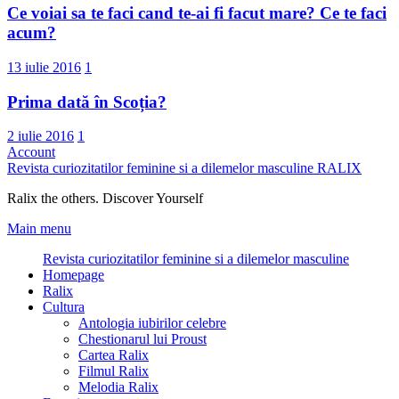
Ce voiai sa te faci cand te-ai fi facut mare? Ce te faci
acum?
13 iulie 2016
1
Prima dată în Scoția?
2 iulie 2016
1
Account
Revista curiozitatilor feminine si a dilemelor masculine
RALIX
Ralix the others. Discover Yourself
Main menu
Revista curiozitatilor feminine si a dilemelor masculine
Homepage
Ralix
Cultura
Antologia iubirilor celebre
Chestionarul lui Proust
Cartea Ralix
Filmul Ralix
Melodia Ralix