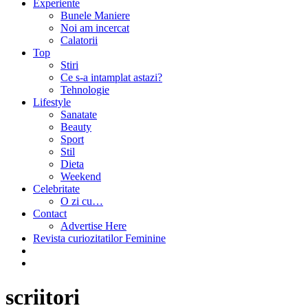
Experiente
Bunele Maniere
Noi am incercat
Calatorii
Top
Stiri
Ce s-a intamplat astazi?
Tehnologie
Lifestyle
Sanatate
Beauty
Sport
Stil
Dieta
Weekend
Celebritate
O zi cu…
Contact
Advertise Here
Revista curiozitatilor Feminine
scriitori