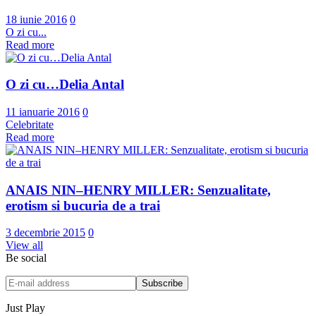
18 iunie 2016
0
O zi cu...
Read more
O zi cu…Delia Antal
11 ianuarie 2016
0
Celebritate
Read more
ANAIS NIN–HENRY MILLER: Senzualitate,
erotism si bucuria de a trai
3 decembrie 2015
0
View all
Be social
Just Play