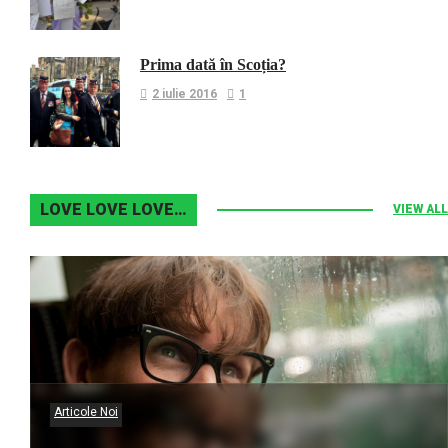
Prima dată în Scoția?
2 iulie 2016
1
LOVE LOVE LOVE…
VIEW ALL
Articole Noi