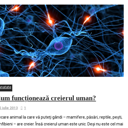
anatate
um funcționează creierul uman?
5 iulie 2013
1
ecare animal la care vă puteţi gândi – mamifere, păsări, reptile, peşti,
fibieni – are creier. Însă creierul uman este unic. Deşi nu este cel mai