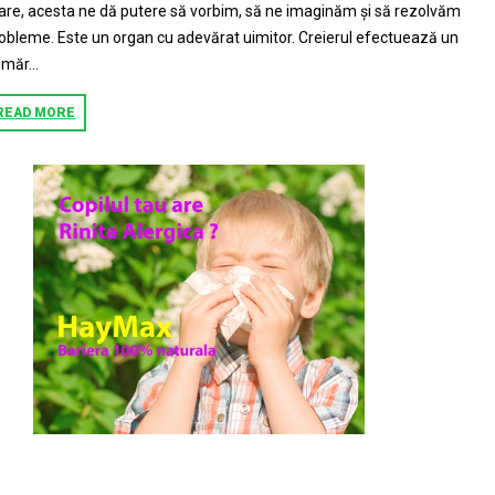
re, acesta ne dă putere să vorbim, să ne imaginăm şi să rezolvăm
obleme. Este un organ cu adevărat uimitor. Creierul efectuează un
măr...
READ MORE