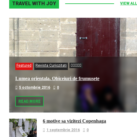
TRAVEL WITH JOY
VIEW ALL
Featured
Revista Curiozitati
Lumea orientala. Obiceiuri de frumusete
5 octombrie 2016
0
READ MORE
6 motive sa vizitezi Copenhaga
1 septembrie 2016
0