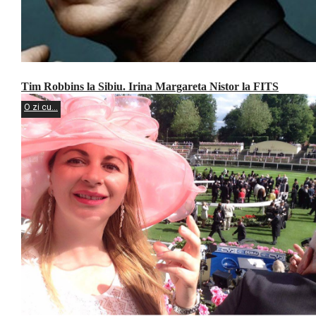
Tim Robbins la Sibiu. Irina Margareta Nistor la FITS
O zi cu...