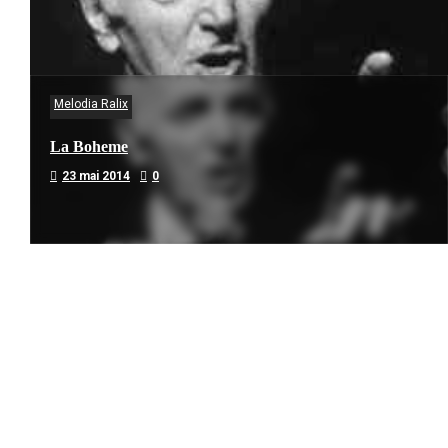
Melodia Ralix
La Boheme
23 mai 2014
0