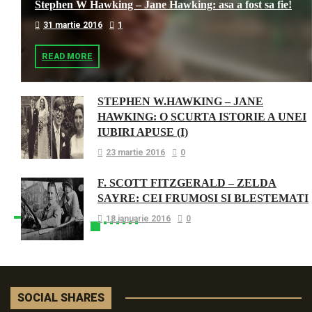
Stephen W Hawking – Jane Hawking: asa a fost sa fie!
31 martie 2016
1
READ MORE
STEPHEN W.HAWKING – JANE
HAWKING: O SCURTA ISTORIE A UNEI
IUBIRI APUSE (I)
23 martie 2016
0
F. SCOTT FITZGERALD – ZELDA
SAYRE: CEI FRUMOSI SI BLESTEMATI
18 ianuarie 2016
0
SOCIAL SHARES