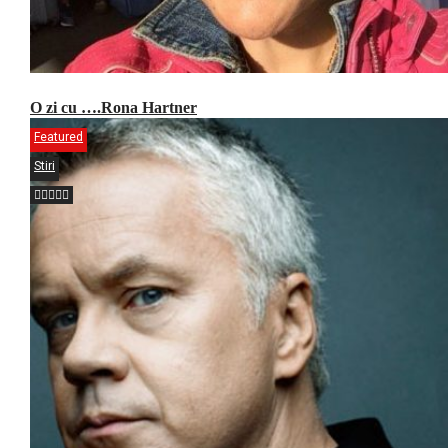
O zi cu ….Rona Hartner
Featured
Stiri