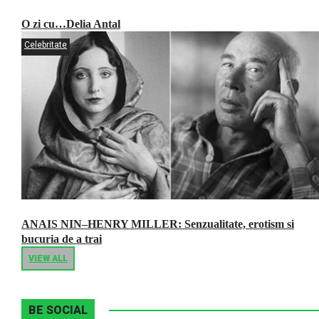
O zi cu…Delia Antal
Celebritate
ANAIS NIN–HENRY MILLER: Senzualitate, erotism si
bucuria de a trai
VIEW ALL
BE SOCIAL