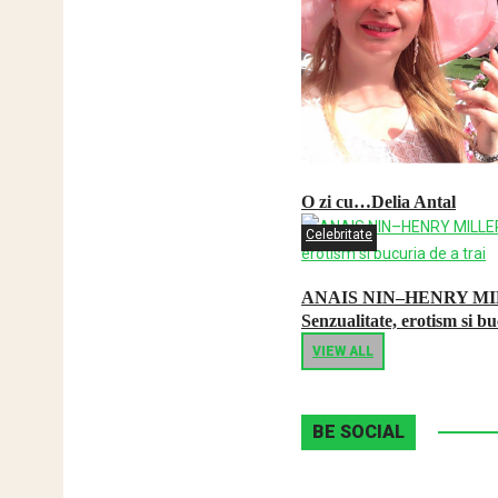
O zi cu…Delia Antal
Celebritate
ANAIS NIN–HENRY MI
Senzualitate, erotism si bu
VIEW ALL
BE SOCIAL