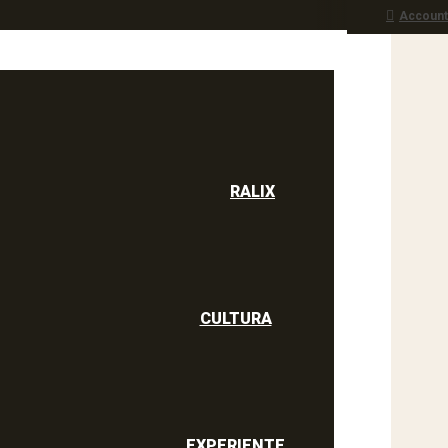
Account
RALIX
culine
RALIX
CULTURA
EXPERIENTE