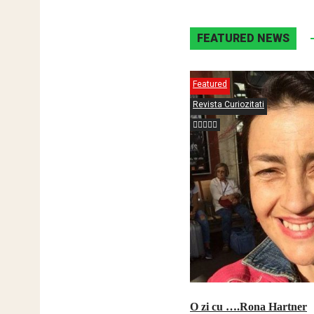
FEATURED NEWS
Featured
Revista Curiozitati
O zi cu ….Rona Hartner