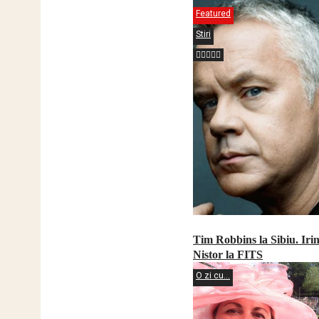
Featured
Stiri
Tim Robbins la Sibiu. Ir
Nistor la FITS
O zi cu...