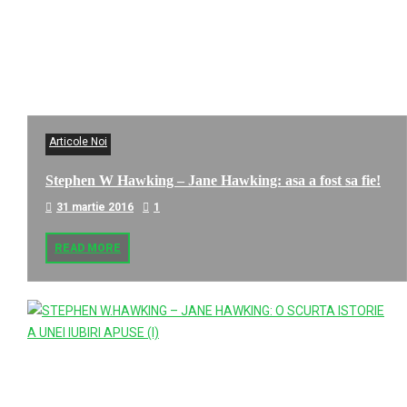
Articole Noi
Stephen W Hawking – Jane Hawking: asa a fost sa fie!
31 martie 2016
1
READ MORE