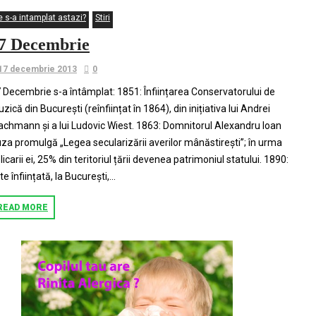
e s-a intamplat astazi?
Stiri
7 Decembrie
17 decembrie 2013
0
 Decembrie s-a întâmplat: 1851: Înființarea Conservatorului de
zică din București (reînființat în 1864), din inițiativa lui Andrei
chmann și a lui Ludovic Wiest. 1863: Domnitorul Alexandru Ioan
za promulgă „Legea secularizării averilor mânăstirești”; în urma
licarii ei, 25% din teritoriul țării devenea patrimoniul statului. 1890:
te înființată, la București,...
READ MORE