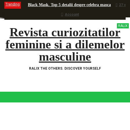
Trending
Black Mask. Top 5 detalii despre celebra masca
27 oc
Lumea orientala. Obiceiuri de frumusete
5 octombrie
Account
6 motive sa vizitezi Copenhaga
1 septembrie 2016
0
Ciocolata Leonidas. Ispita dulce din targul Iesilor
RALIX
14 a
Revista curiozitatilor
Castigatorii Festivalului International d​e Film Indep
Arta frumuseții la femeia musulmană
feminine si a dilemelor
7 august 2016
Festivalul Internațional de Film Independent ANONIMU
masculine
O zi cu ….Rona Hartner
29 iulie 2016
0
Ce voiai sa te faci cand te-ai fi facut mare? Ce te faci ac
Prima dată în Scoția?
2 iulie 2016
1
RALIX THE OTHERS. DISCOVER YOURSELF
Stadionul National