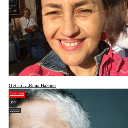
O zi cu ….Rona Hartner
Featured
Stiri