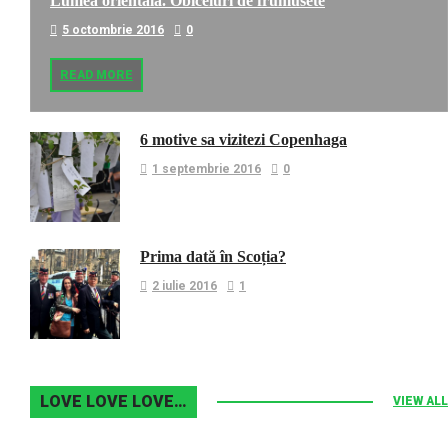
Lumea orientala. Obiceiuri de frumusete
5 octombrie 2016
0
READ MORE
6 motive sa vizitezi Copenhaga
1 septembrie 2016
0
Prima dată în Scoția?
2 iulie 2016
1
LOVE LOVE LOVE…
VIEW ALL