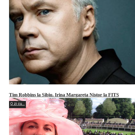
Tim Robbins la Sibiu. Irina Margareta Nistor la FITS
O zi cu...