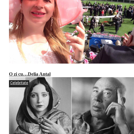
O zi cu…Delia Antal
Celebritate