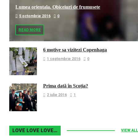
Lumea orientala. Obiceiuri de frumusete
5 octombrie 2016
0
READ MORE
6 motive sa vizitezi Copenhaga
1 septembrie 2016
0
Prima dată în Scoția?
2 iulie 2016
1
LOVE LOVE LOVE…
VIEW ALL