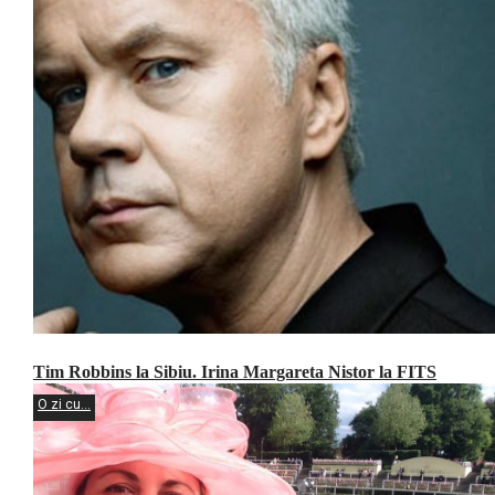
Tim Robbins la Sibiu. Irina Margareta Nistor la FITS
O zi cu...