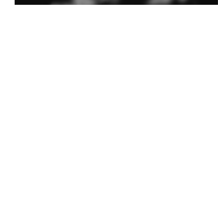
Melodia Ralix
Soha – Mil Pasos
6 mai 2014
0