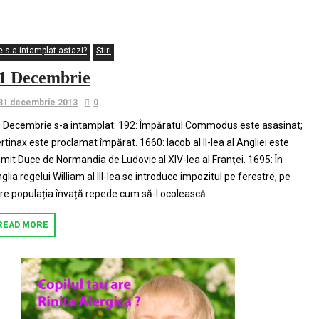
bucuresti
e s-a intamplat astazi?
Stiri
1 Decembrie
31 decembrie 2013
0
 Decembrie s-a intamplat: 192: Împăratul Commodus este asasinat;
rtinax este proclamat împărat. 1660: Iacob al II-lea al Angliei este
mit Duce de Normandia de Ludovic al XIV-lea al Franței. 1695: În
glia regelui William al III-lea se introduce impozitul pe ferestre, pe
re populația învață repede cum să-l ocolească:...
READ MORE