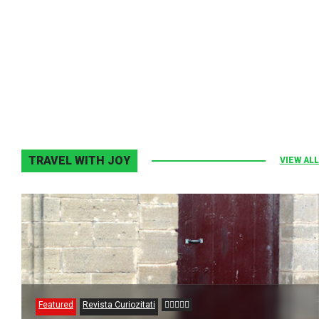
Melodia Ralix
Elton John–Home Again
2 noiembrie 2013
0
TRAVEL WITH JOY
VIEW ALL
Featured
Revista Curiozitati