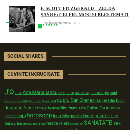
F. SCOTT FITZGERALD – ZELDA
SAYRE: CEI FRUMOSI SI BLESTEMATI
18 ianuarie 2016
0
SOCIAL SHARES
CUVINTE INCRUCISATE
.ro
Ana Maria Iancu
astrolog
astrologie
astre
bani
arta
2015
cuplu
Dan Ghenea
Daniel Filip
Dieta
barbati
berbec
cultura
capricorn
dragoste
film
Galina Turtureanu
femei
festival
frumusete
femeie
horoscop
iubire
hapi
Irina Margareta Nistor
Laura
gemeni
SANATATE
sex
relatii
relatie
Gutanu
leu
moda
pesti
rac
sagetator