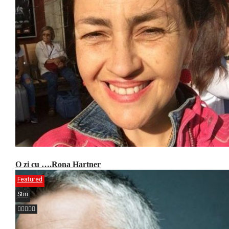
O zi cu ….Rona Hartner
Featured
Stiri