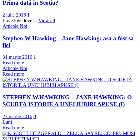
Prima dată în Scoția?
2 iulie 2016
1
Love love love…
View all
Articole Noi
Stephen W Hawking – Jane Hawking: asa a fost sa
fie!
31 martie 2016
1
Read more
Articole Noi
Read more
STEPHEN W.HAWKING – JANE HAWKING: O
SCURTA ISTORIE A UNEI IUBIRI APUSE (I)
23 martie 2016
0
Luni
Read more