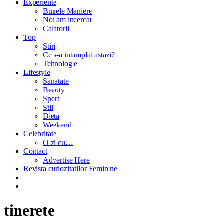
Experiente
Bunele Maniere
Noi am incercat
Calatorii
Top
Stiri
Ce s-a intamplat astazi?
Tehnologie
Lifestyle
Sanatate
Beauty
Sport
Stil
Dieta
Weekend
Celebritate
O zi cu…
Contact
Advertise Here
Revista curiozitatilor Feminine
tinerete