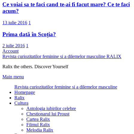
Ce voiai sa te faci cand te-ai fi facut mare? Ce te faci
acum?
13 iulie 2016
1
Prima dată în Scoția?
2 iulie 2016
1
Account
Revista curiozitatilor feminine si a dilemelor masculine
RALIX
Ralix the others. Discover Yourself
Main menu
Revista curiozitatilor feminine si a dilemelor masculine
Homepage
Ralix
Cultura
Antologia iubirilor celebre
Chestionarul lui Proust
Cartea Ralix
Filmul Ralix
Melodia Ralix