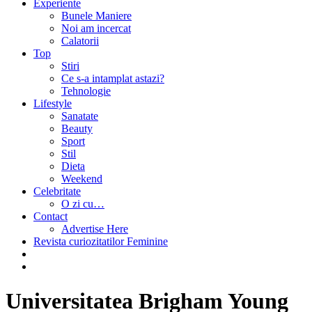
Experiente
Bunele Maniere
Noi am incercat
Calatorii
Top
Stiri
Ce s-a intamplat astazi?
Tehnologie
Lifestyle
Sanatate
Beauty
Sport
Stil
Dieta
Weekend
Celebritate
O zi cu…
Contact
Advertise Here
Revista curiozitatilor Feminine
Universitatea Brigham Young