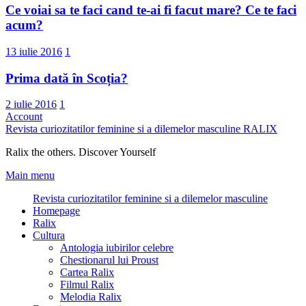
Ce voiai sa te faci cand te-ai fi facut mare? Ce te faci
acum?
13 iulie 2016
1
Prima dată în Scoția?
2 iulie 2016
1
Account
Revista curiozitatilor feminine si a dilemelor masculine
RALIX
Ralix the others. Discover Yourself
Main menu
Revista curiozitatilor feminine si a dilemelor masculine
Homepage
Ralix
Cultura
Antologia iubirilor celebre
Chestionarul lui Proust
Cartea Ralix
Filmul Ralix
Melodia Ralix