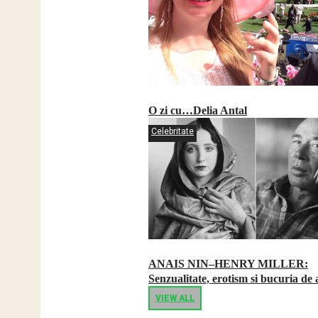
O zi cu…Delia Antal
Celebritate
ANAIS NIN–HENRY MILLER:
Senzualitate, erotism si bucuria de a
VIEW ALL