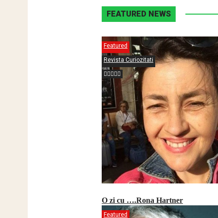
FEATURED NEWS
Featured
Revista Curiozitati
O zi cu ….Rona Hartner
Featured