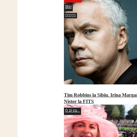
Stiri
Tim Robbins la Sibiu. Irina Marga
Nistor la FITS
O zi cu...