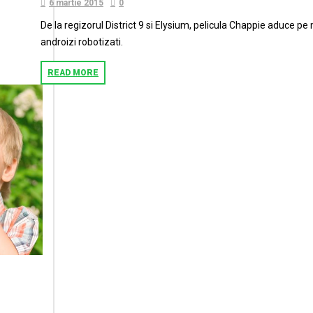
6 martie 2015
0
De la regizorul District 9 si Elysium, pelicula Chappie aduce pe
androizi robotizati.
READ MORE