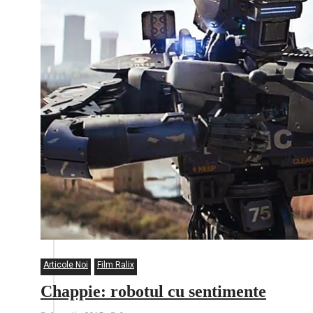
Articole Noi
Film Ralix
Chappie: robotul cu sentimente