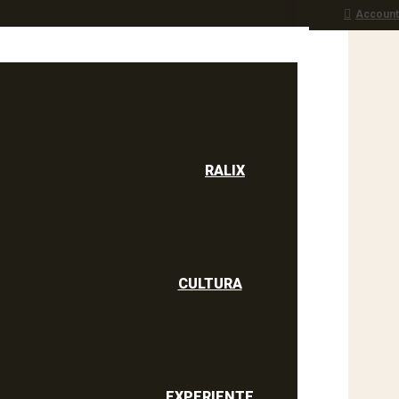
Account
RALIX
culine
RALIX
CULTURA
EXPERIENTE